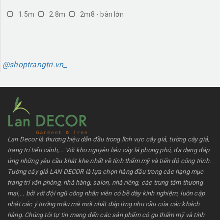
1.5m
2.8m
2m8 - bàn lớn
@shoptrangtri.vn_
Lan Decor là thương hiệu dẫn đầu trong lĩnh vực cây giả, tường cây giả,
trang trí tiểu cảnh,... Với kho nguyên liệu cây lá phong phú, đa dạng đáp
ứng những yêu cầu khắt khe nhất về tính thẩm mỹ và tiến độ công trình.
Tường cây giả LAN DECOR là lựa chọn hàng đầu trong các hạng mục
trang trí văn phòng, nhà hàng, salon, nhà riêng, các trung tâm thương
mại,... bởi với đội ngũ công nhân viên có bề dày kinh nghiệm, luôn cập
nhật các ý tưởng mẫu mã mới nhất đáp ứng nhu cầu của các khách
hàng. Chúng tôi tự tin mang đến các sản phẩm có gu thẩm mỹ và tính