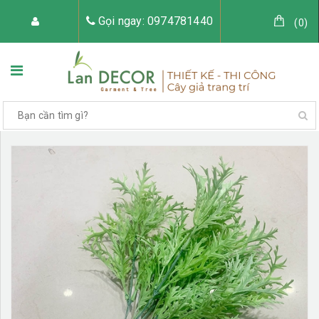
Gọi ngay: 0974781440
(
0
)
TRANG CHỦ
VỀ LAN DECOR
CÂY GIẢ TRANG TRÍ
TIỂU CẢNH CÂY GIẢ