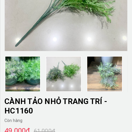
TƯỜNG CÂY GIẢ
KHĂN TRẢI BÀN
TƯ VẤN
LIÊN HỆ
CÀNH TẢO NHỎ TRANG TRÍ -
HC1160
Còn hàng
49.000₫
61.000₫