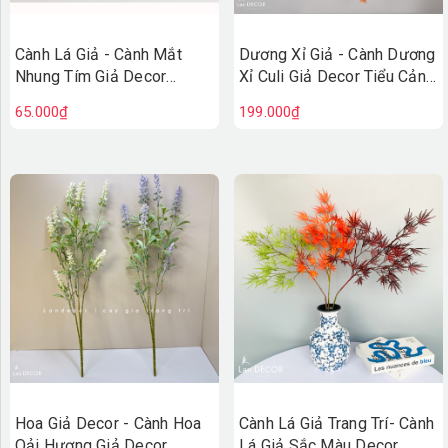
Cành Lá Giả - Cành Mắt
Dương Xỉ Giả - Cành Dương
Nhung Tím Giả Decor
Xỉ Culi Giả Decor Tiểu Cảnh
(40cm)- HC1476
Rêu Giả (110cm)- HC1482
65.000₫
199.000₫
Hoa Giả Decor - Cành Hoa
Cành Lá Giả Trang Trí- Cành
Oải Hương Giả Decor
Lá Giả Sắc Màu Decor