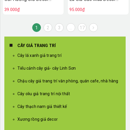
(50cm)- HC1438
Không Gian Độc Đáo
39.000₫
95.000₫
(70cm)-HC1496
1
2
3
...
17
CÂY GIẢ TRANG TRÍ
Cây lá xanh giả trang trí
Tiểu cảnh cây giả- cây Linh Sơn
Chậu cây giả trang trí văn phòng, quán cafe, nhà hàng
Cây oliu giả trang trí nội thất
Cây thạch nam giả thiết kế
Xương rồng giả decor