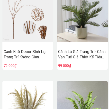
Cành Khô Decor Bình Lọ
Cành Lá Giả Trang Trí- Cành
Trang Trí Không Gian
Vạn Tuế Giả Thiết Kế Tiểu
(110cm)- HC1495
Cảnh Chậu Cây Trang Trí
79.000₫
99.000₫
(35cm)- HC1441-1