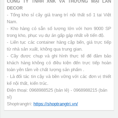
CÔNG TY TNHH XNK VÀ THƯƠNG MẠI LAN
DECOR
- Tổng kho sỉ cây giả trang trí nội thất số 1 tại Việt
Nam.
- Kho hàng có sẵn số lượng lớn với hơn 9000 SP
trong kho, phục vụ dự án gấp gáp nhất về tiến độ.
- Liên tục các container hàng cập bến, giá trực tiếp
từ nhà sản xuất, không qua trung gian.
- Cây được chụp và ghi hình thực tế để đảm bảo
khách hàng không có điều kiện đến trực tiếp hoàn
toàn yên tâm về chất lượng sản phẩm .
- Là đối tác tin cậy và bền vững với các đơn vị thiết
kế nội thất, kiến trúc.
Điện thoại: 0968988525 (bán lẻ) - 0968988215 (bán
sỉ)
Shoptrangtri:
https://shoptrangtri.vn/