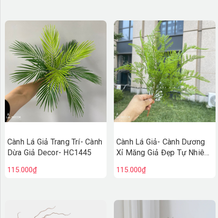
Cành Lá Giả Trang Trí- Cành
Cành Lá Giả- Cành Dương
Dừa Giả Decor- HC1445
Xỉ Măng Giả Đẹp Tự Nhiên
(54cm)- HC1463
115.000₫
115.000₫