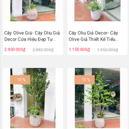
Cây Olive Giả- Cây Oliu Giả
Cây Oliu Giả Decor- Cây
Decor Cửa Hiệu Đẹp Tự
Olive Giả Thiết Kế Tiểu
Nhiên (150cm)- CC1367
Cảnh Xanh Quanh Năm
2.450.000₫
1.150.000₫
2.882.000₫
1.352.000₫
(140cm)- CC1381
- 15 %
- 15 %