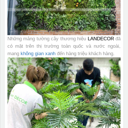
Những mảng tường cây thương hiệu
LANDECOR
đã
có mặt trên thị trường toàn quốc và nước ngoài,
mang
không gian xanh
đến hàng triệu khách hàng.