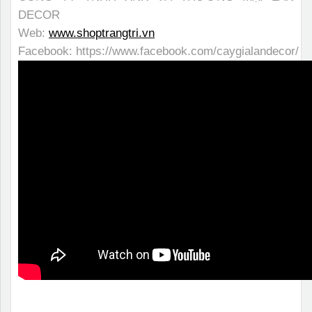
DECOR
Web:
www.shoptrangtri.vn
Facebook:
https://www.facebook.com/caygialandecor/