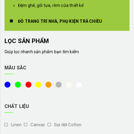
Đệm ghế, gối tựa, rèm cửa thiết kế
ĐỒ TRANG TRÍ NHÀ, PHỤ KIỆN TRÀ CHIỀU
LỌC SẢN PHẨM
Giúp lọc nhanh sản phẩm bạn tìm kiếm
MÀU SẮC
CHẤT LIỆU
Linen
Canvas
Sợi dệt Cotton