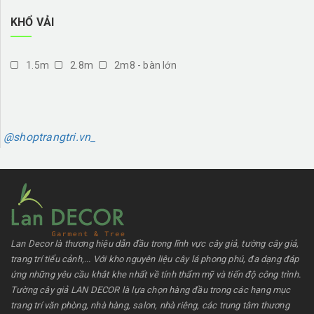
KHỔ VẢI
1.5m
2.8m
2m8 - bàn lớn
@shoptrangtri.vn_
Lan Decor là thương hiệu dẫn đầu trong lĩnh vực cây giả, tường cây giả,
trang trí tiểu cảnh,... Với kho nguyên liệu cây lá phong phú, đa dạng đáp
ứng những yêu cầu khắt khe nhất về tính thẩm mỹ và tiến độ công trình.
Tường cây giả LAN DECOR là lựa chọn hàng đầu trong các hạng mục
trang trí văn phòng, nhà hàng, salon, nhà riêng, các trung tâm thương