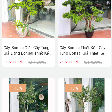
Cây Bonsai Giả- Cây Tùng
Cây Bonsai Thiết Kế - Cây
Giả Dáng Bonsai Thiết Kế
Tùng Bonsai Giả Thiết Kế
Lan Decor (150cm)-
Tiểu Cảnh (110cm)-
3.950.000₫
2.950.000₫
4.647.000₫
3.470.000₫
CC1377
CC1335
- 15 %
- 15 %