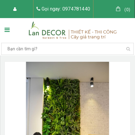
Gọi ngay: 0974781440
(
0
)
TRANG CHỦ
VỀ LAN DECOR
CÂY GIẢ TRANG TRÍ
TIỂU CẢNH CÂY GIẢ