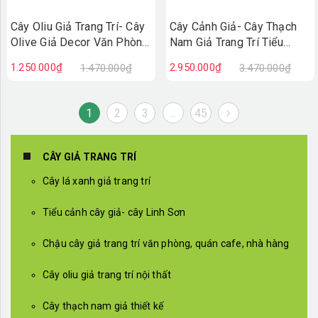
Cây Oliu Giả Trang Trí- Cây
Cây Cảnh Giả- Cây Thạch
Olive Giả Decor Văn Phòng
Nam Giả Trang Trí Tiểu
(140cm)- CC1380
Cảnh (190cm)- CC1369
1.250.000₫
2.950.000₫
1.470.000₫
3.470.000₫
1
2
3
...
45
CÂY GIẢ TRANG TRÍ
Cây lá xanh giả trang trí
Tiểu cảnh cây giả- cây Linh Sơn
Chậu cây giả trang trí văn phòng, quán cafe, nhà hàng
Cây oliu giả trang trí nội thất
Cây thạch nam giả thiết kế