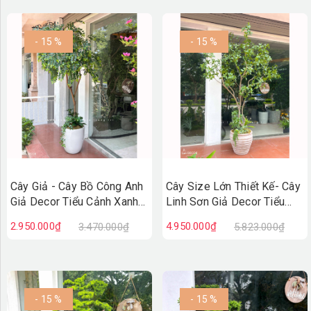
- 15 %
- 15 %
Cây Giả - Cây Bồ Công Anh
Cây Size Lớn Thiết Kế- Cây
Giả Decor Tiểu Cảnh Xanh
Linh Sơn Giả Decor Tiểu
(200cm)- CC1387
Cảnh, Thiết Kế Theo Yêu
2.950.000₫
4.950.000₫
3.470.000₫
5.823.000₫
Cầu (220cm)- CC1378
- 15 %
- 15 %