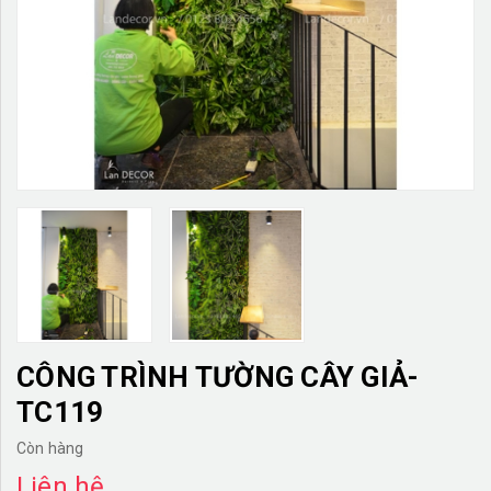
TƯỜNG CÂY GIẢ
KHĂN TRẢI BÀN
TƯ VẤN
LIÊN HỆ
CÔNG TRÌNH TƯỜNG CÂY GIẢ-
TC119
Còn hàng
Liên hệ