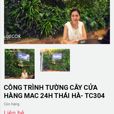
TƯỜNG CÂY GIẢ
KHĂN TRẢI BÀN
TƯ VẤN
LIÊN HỆ
CÔNG TRÌNH TƯỜNG CÂY CỬA
HÀNG MAC 24H THÁI HÀ- TC304
Còn hàng
Liên hệ