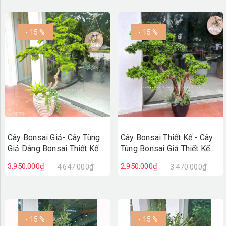
- 15 %
- 15 %
Cây Bonsai Giả- Cây Tùng
Cây Bonsai Thiết Kế - Cây
Giả Dáng Bonsai Thiết Kế
Tùng Bonsai Giả Thiết Kế
Lan Decor (150cm)-
Tiểu Cảnh (110cm)-
3.950.000₫
2.950.000₫
4.647.000₫
3.470.000₫
CC1377
CC1335
- 15 %
- 15 %