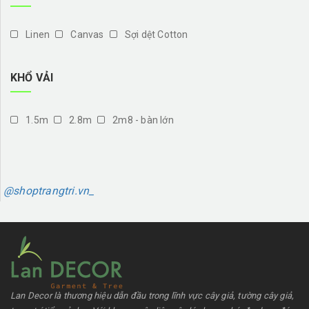
Linen
Canvas
Sợi dệt Cotton
KHỔ VẢI
1.5m
2.8m
2m8 - bàn lớn
@shoptrangtri.vn_
Lan Decor là thương hiệu dẫn đầu trong lĩnh vực cây giả, tường cây giả,