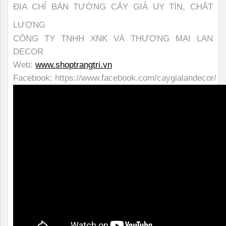
ĐỊA CHỈ BÁN TƯỜNG CÂY GIẢ UY TÍN, CHẤT
LƯỢNG
CÔNG TY TNHH XNK VÀ THƯƠNG MẠI LAN
DECOR
Web:
www.shoptrangtri.vn
Facebook:
https://www.facebook.com/caygialandecor/