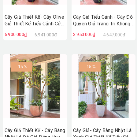
Cây Giả Thiết Kế- Cây Olive
Cây Giả Tiểu Cảnh - Cây Đỗ
Giả Thiết Kế Tiểu Cảnh Cửa
Quyên Giả Trang Trí Không
Hiệu (230cm)- CC1421
Gian Tạo Điểm Nhấn
5.900.000₫
3.950.000₫
6.941.000₫
4.647.000₫
- 15 %
- 15 %
Cây Giả Thiết Kế - Cây Bàng
Cây Giả- Cây Bàng Nhật Lá