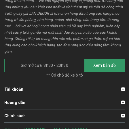
trang trí tiểu cảnh,... Với kho nguyên liệu cây lá phong phú, đa dạng đáp
ứng những yêu cầu khắt khe nhất về tính thẩm mỹ và tiến độ công trình.
Tường cây giả LAN DECOR là lựa chọn hàng đầu trong các hạng mục
trang trí văn phòng, nhà hàng, salon, nhà riêng, các trung tâm thương
mại,... bởi với đội ngũ công nhân viên có bề dày kinh nghiệm, luôn cập
nhật các ý tưởng mẫu mã mới nhất đáp ứng nhu cầu của các khách
hàng. Chúng tôi tự tin mang đến các sản phẩm có gu thẩm mỹ và tính
ứng dụng cao cho khách hàng, tạo ấn tượng độc đáo nâng tầm không
gian.
Giờ mở cửa: 8h30 - 20h30
Xem bản đồ
** Có chỗ đỗ xe ô tô
Tài khoản
Hướng dẫn
Chính sách