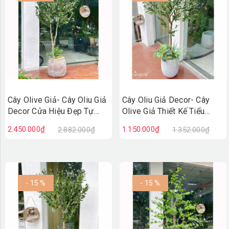
Cây Olive Giả- Cây Oliu Giả
Cây Oliu Giả Decor- Cây
Decor Cửa Hiệu Đẹp Tự
Olive Giả Thiết Kế Tiểu
Nhiên (150cm)- CC1367
Cảnh Xanh Quanh Năm
2.450.000₫
1.150.000₫
2.882.000₫
1.352.000₫
(140cm)- CC1381
- 15 %
- 15 %