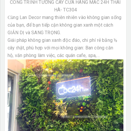
CÔNG TRÌNH TƯỜNG CÂY CỬA HÀNG MAC 24H THÁI
HÀ- TC304
C
ùng Lan Decor mang thiên nhiên vào không gian sống
của bạn, để bạn tiếp cận không gian xanh một cách
GIẢN DỊ và SANG TRỌNG.
Giái pháp không gian xanh độc đáo, chi phí rẻ bằng ½
cây
t
hật, phù hợp với
mọi không gian: Ban công căn
hộ, văn phòng làm việc, các quán cafe, spa,…