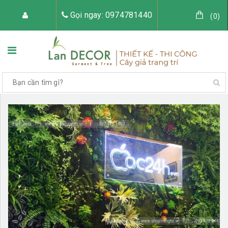
Gọi ngay: 0974781440
(
0
)
TRANG CHỦ
VỀ LAN DECOR
CÂY GIẢ TRANG TRÍ
TIỂU CẢNH CÂY GIẢ