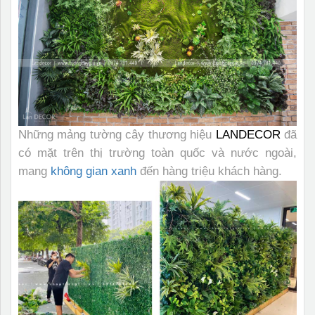
Những mảng tường cây thương hiệu
LANDECOR
đã
có mặt trên thị trường toàn quốc và nước ngoài,
mang
không gian xanh
đến hàng triệu khách hàng.