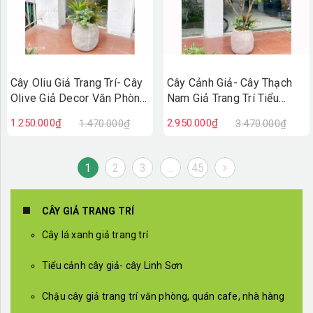
Cây Oliu Giả Trang Trí- Cây
Cây Cảnh Giả- Cây Thạch
Olive Giả Decor Văn Phòng
Nam Giả Trang Trí Tiểu
(140cm)- CC1380
Cảnh (190cm)- CC1369
1.250.000₫
2.950.000₫
1.470.000₫
3.470.000₫
1
2
3
...
45
CÂY GIẢ TRANG TRÍ
Cây lá xanh giả trang trí
Tiểu cảnh cây giả- cây Linh Sơn
Chậu cây giả trang trí văn phòng, quán cafe, nhà hàng