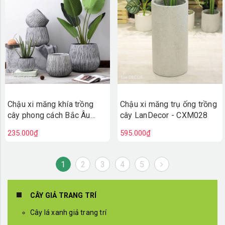
Chậu xi măng khía trồng
Chậu xi măng trụ ống trồng
cây phong cách Bắc Âu
cây LanDecor - CXM028
LanDecor - CXM029
235.000₫
595.000₫
1
2
3
4
5
CÂY GIẢ TRANG TRÍ
Cây lá xanh giả trang trí