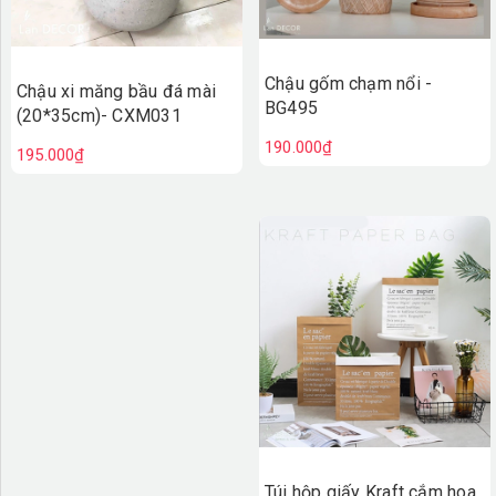
Chậu gốm chạm nổi -
Chậu xi măng bầu đá mài
BG495
(20*35cm)- CXM031
190.000₫
195.000₫
Túi hộp giấy Kraft cắm hoa