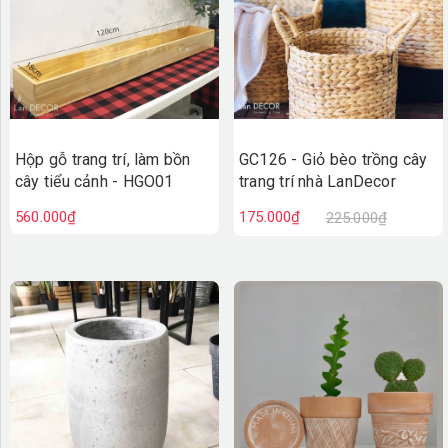
GC126 - Giỏ bèo trồng cây
Hộp gỗ trang trí, làm bồn
trang trí nhà LanDecor
cây tiểu cảnh - HGO01
175.000₫
560.000₫
225.000₫