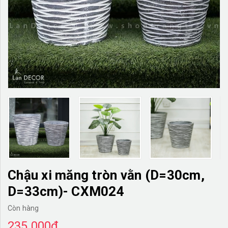
TƯỜNG CÂY GIẢ
KHĂN TRẢI BÀN
TƯ VẤN
LIÊN HỆ
Chậu xi măng tròn vằn (D=30cm,
D=33cm)- CXM024
Còn hàng
235.000₫