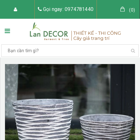
Gọi ngay: 0974781440
(
0
)
TRANG CHỦ
VỀ LAN DECOR
CÂY GIẢ TRANG TRÍ
TIỂU CẢNH CÂY GIẢ