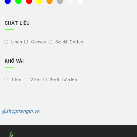
CHẤT LIỆU
Linen
Canvas
Sợi dệt Cotton
KHỔ VẢI
1.5m
2.8m
2m8 - bàn lớn
@shoptrangtri.vn_