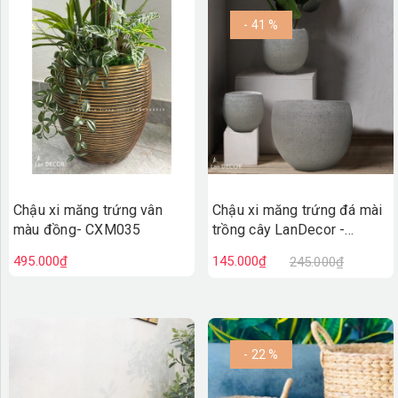
- 41 %
Chậu xi măng trứng vân
Chậu xi măng trứng đá mài
màu đồng- CXM035
trồng cây LanDecor -
CXM032
495.000₫
145.000₫
245.000₫
- 22 %