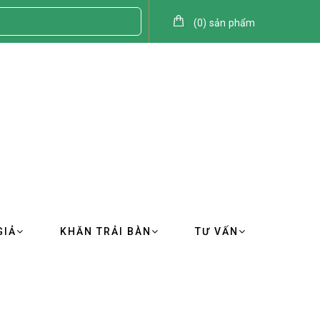
(
0
)
sản phẩm
GIẢ
KHĂN TRẢI BÀN
TƯ VẤN