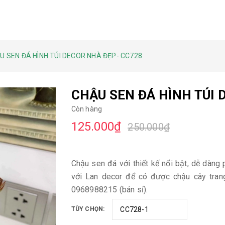
U SEN ĐÁ HÌNH TÚI DECOR NHÀ ĐẸP- CC728
CHẬU SEN ĐÁ HÌNH TÚI 
Còn hàng
125.000₫
250.000₫
Chậu sen đá với thiết kế nổi bật, dễ dàng p
với Lan decor để có được chậu cây trang
0968988215 (bán sỉ).
TÙY CHỌN: