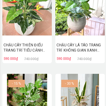
CHẬU CÂY THIÊN ĐIỂU
CHẬU CÂY LÁ TÁO TRANG
TRANG TRÍ TIỂU CẢNH
TRÍ KHÔNG GIAN XANH
(75CM)- LC2247 MIX
(60CM)- LC2063-5 MIX
590.000₫
590.000₫
740.000₫
740.000₫
- 15 %
- 30 %