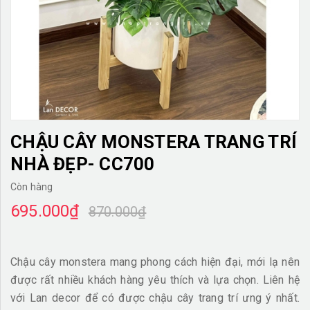
TƯỜNG CÂY GIẢ
KHĂN TRẢI BÀN
TƯ VẤN
LIÊN HỆ
CHẬU CÂY MONSTERA TRANG TRÍ
NHÀ ĐẸP- CC700
Còn hàng
695.000₫
870.000₫
Chậu cây monstera mang phong cách hiện đại, mới lạ nên
được rất nhiều khách hàng yêu thích và lựa chọn. Liên hệ
với Lan decor để có được chậu cây trang trí ưng ý nhất.