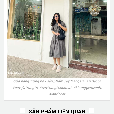
Cửa hàng trưng bày sản phẩm cây trang trí Lan Decor
#caygiatrangtri, #caytrangtrinoithat, #khonggianxanh,
#landecor
SẢN PHẨM LIÊN QUAN