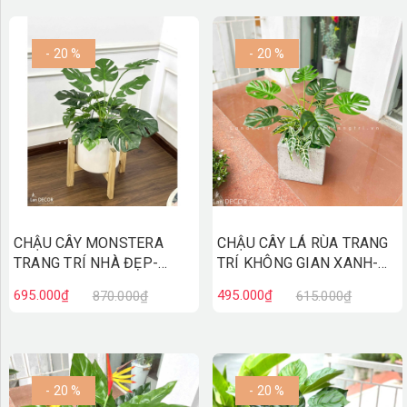
- 20 %
- 20 %
CHẬU CÂY MONSTERA
CHẬU CÂY LÁ RÙA TRANG
TRANG TRÍ NHÀ ĐẸP-
TRÍ KHÔNG GIAN XANH-
CC700
CC679
695.000₫
495.000₫
870.000₫
615.000₫
- 20 %
- 20 %