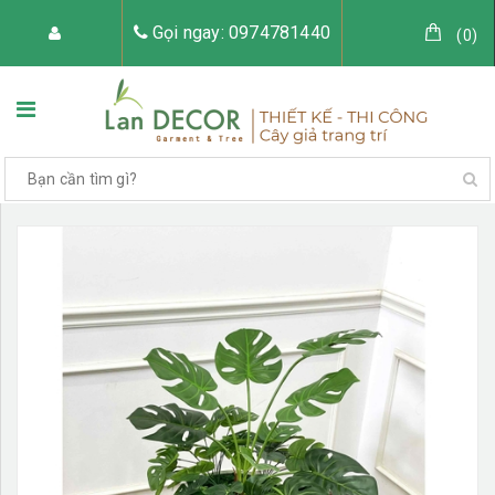
Gọi ngay: 0974781440
(
0
)
TRANG CHỦ
VỀ LAN DECOR
CÂY GIẢ TRANG TRÍ
TIỂU CẢNH CÂY GIẢ