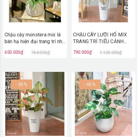
Chậu cây monstera mix lá
CHẬU CÂY LƯỠI HỔ MIX
bán hạ hiện đại trang trí nhà
TRANG TRÍ TIỂU CẢNH
(70cm) - CC622
(95CM) - CC595
650.000₫
790.000₫
764.000₫
1.130.000₫
- 30 %
- 40 %