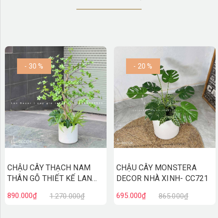
- 30 %
- 20 %
CHẬU CÂY THẠCH NAM
CHẬU CÂY MONSTERA
THÂN GỖ THIẾT KẾ LAN
DECOR NHÀ XINH- CC721
DECOR (110cm)- CC822
890.000₫
695.000₫
1.270.000₫
865.000₫