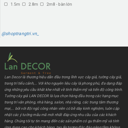
1.5m
2.8m
2m8 - bàn lớn
@shoptrangtri.vn_
Lan Decor là thương hiệu dẫn đầu trong lĩnh vực cây giả, tường cây giả,
trang trí tiểu cảnh,... Với kho nguyên liệu cây lá phong phú, đa dạng đáp
ứng những yêu cầu khắt khe nhất về tính thẩm mỹ và tiến độ công trình.
Tường cây giả LAN DECOR là lựa chọn hàng đầu trong các hạng mục
trang trí văn phòng, nhà hàng, salon, nhà riêng, các trung tâm thương
mại,... bởi với đội ngũ công nhân viên có bề dày kinh nghiệm, luôn cập
nhật các ý tưởng mẫu mã mới nhất đáp ứng nhu cầu của các khách
hàng. Chúng tôi tự tin mang đến các sản phẩm có gu thẩm mỹ và tính
ứng dụng cao cho khách hàng, tạo ấn tượng độc đáo nâng tầm không