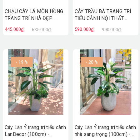
CHẬU CÂY LÁ MÔN HỒNG
CÂY TRẦU BÀ TRANG TRÍ
TRANG TRÍ NHÀ ĐẸP
TIỂU CẢNH NỘI THẤT
(60cm) - CC592
LANDECOR (50cm) -
445.000₫
590.000₫
635.000₫
990.000₫
LC2801-1 MIX
- 19 %
- 20 %
Cây Lan Ý trang trí tiểu cành
Cây Lan Ý trang trí tiểu cành
LanDecor (100cm) -
nhà sang trọng (100cm) -