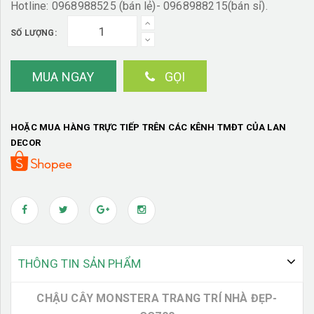
Hotline: 0968988525 (bán lẻ)- 0968988215(bán sỉ).
SỐ LƯỢNG:
MUA NGAY
GỌI
HOẶC MUA HÀNG TRỰC TIẾP TRÊN CÁC KÊNH TMĐT CỦA LAN
DECOR
THÔNG TIN SẢN PHẨM
CHẬU CÂY MONSTERA TRANG TRÍ NHÀ ĐẸP-