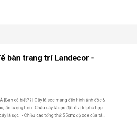
ể bàn trang trí Landecor -
Bạn có biết??] Cây lá sọc mang đến hình ảnh độc &
o, ấn tượng hơn. Chậu cây lá sọc đặt ở vị trí phù hợp
y lá sọc: - Chiều cao tổng thể: 55cm; độ xòe của tán
ủ lớp nhựa mềm. - Sản phẩm bao gồm cây và giỏ mây
hĩa của sự phát triển thịnh vượng, tài lộc; tường trưng