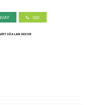
nh dáng độc đáo và mang vẻ đẹp riêng. Do đó, cây được
thất văn phòng, nhà ở như để làm bàn làm việc, bàn học,
iệt Chậu cây nhỏ nhắn để bàn ấn
NGAY
GỌI
ngtriphongngu, #caygiatrangtri,
MĐT CỦA LAN DECOR