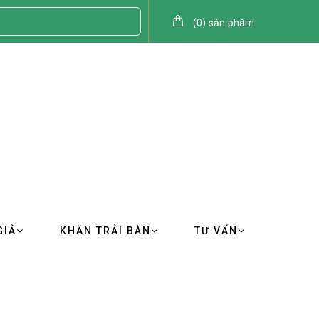
(
0
)
sản phẩm
GIẢ
KHĂN TRẢI BÀN
TƯ VẤN