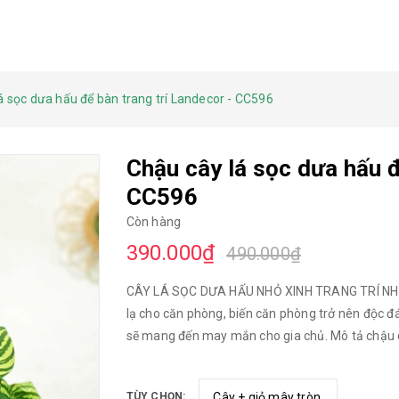
á sọc dưa hấu để bàn trang trí Landecor - CC596
Chậu cây lá sọc dưa hấu đ
CC596
Còn hàng
390.000₫
490.000₫
CÂY LÁ SỌC DƯA HẤU NHỎ XINH TRANG TRÍ NHÀ [
lạ cho căn phòng, biến căn phòng trở nên độc đá
sẽ mang đến may mắn cho gia chủ. Mô tả chậu câ
lá: ~45cm. - Chất liệu: thân cành lõi thép, ph
trang trí. Ý nghĩa: Cây lá sọc dưa hấu mang ý ng
TÙY CHỌN: