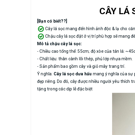
CÂY LÁ 
[Bạn có biết??]
Cây lá sọc mang đến hình ảnh độc & lạ cho căn
Chậu cây lá sọc đặt ở vị trí phù hợp sẽ mang 
Mô tả chậu cây lá sọc:
- Chiều cao tổng thể: 55cm; độ xòe của tán lá: ~45
- Chất liệu: thân cành lõi thép, phủ lớp nhựa mềm.
- Sản phẩm bao gồm cây và giỏ mây trang trí.
Ý nghĩa:
Cây lá sọc dưa hấu
mang ý nghĩa của sự p
đẹp riêng. Do đó, cây được nhiều người yêu thích t
tặng trong các dịp lễ đặc biệt