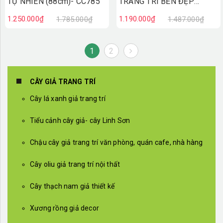
TỰ NHIÊN (88cm)- CC785
TRANG TRÍ BỀN ĐẸP
(90CM)- CC772
1.250.000₫
1.190.000₫
1.785.000₫
1.487.000₫
1
2
CÂY GIẢ TRANG TRÍ
Cây lá xanh giả trang trí
Tiểu cảnh cây giả- cây Linh Sơn
Chậu cây giả trang trí văn phòng, quán cafe, nhà hàng
Cây oliu giả trang trí nội thất
Cây thạch nam giả thiết kế
Xương rồng giả decor