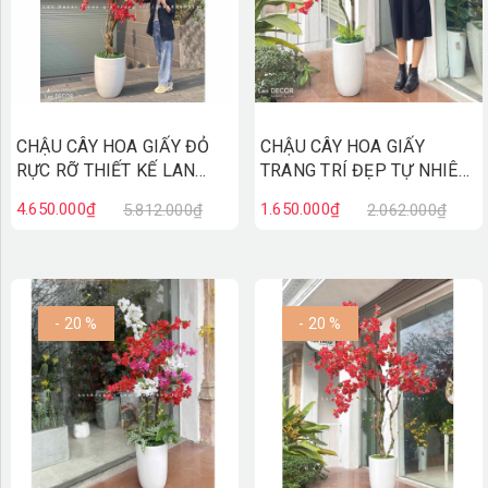
CHẬU CÂY HOA GIẤY ĐỎ
CHẬU CÂY HOA GIẤY
RỰC RỠ THIẾT KẾ LAN
TRANG TRÍ ĐẸP TỰ NHIÊN
DECOR (2m5) - CC817
(160cm) - CC815
4.650.000₫
1.650.000₫
5.812.000₫
2.062.000₫
- 20 %
- 20 %