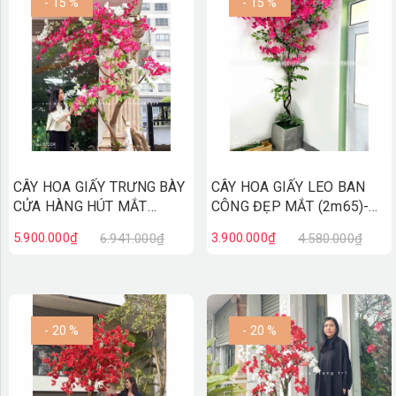
- 15 %
- 15 %
CÂY HOA GIẤY TRƯNG BÀY
CÂY HOA GIẤY LEO BAN
CỬA HÀNG HÚT MẮT
CÔNG ĐẸP MẮT (2m65)-
(2m8)- CC881
CC839
5.900.000₫
3.900.000₫
6.941.000₫
4.580.000₫
- 20 %
- 20 %