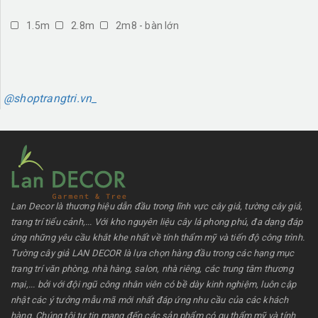
1.5m
2.8m
2m8 - bàn lớn
@shoptrangtri.vn_
Lan Decor là thương hiệu dẫn đầu trong lĩnh vực cây giả, tường cây giả,
trang trí tiểu cảnh,... Với kho nguyên liệu cây lá phong phú, đa dạng đáp
ứng những yêu cầu khắt khe nhất về tính thẩm mỹ và tiến độ công trình.
Tường cây giả LAN DECOR là lựa chọn hàng đầu trong các hạng mục
trang trí văn phòng, nhà hàng, salon, nhà riêng, các trung tâm thương
mại,... bởi với đội ngũ công nhân viên có bề dày kinh nghiệm, luôn cập
nhật các ý tưởng mẫu mã mới nhất đáp ứng nhu cầu của các khách
hàng. Chúng tôi tự tin mang đến các sản phẩm có gu thẩm mỹ và tính