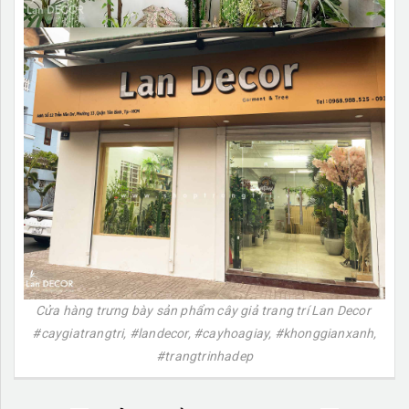
Cửa hàng trưng bày sản phẩm cây giả trang trí Lan Decor
#caygiatrangtri, #landecor, #cayhoagiay, #khonggianxanh,
#trangtrinhadep