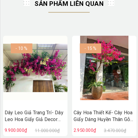
SẢN PHẨM LIÊN QUAN
- 10 %
- 15 %
Dây Leo Giả Trang Trí- Dây
Cây Hoa Thiết Kế- Cây Hoa
Leo Hoa Giấy Giả Decor
Giấy Dáng Huyền Thân Gỗ
Không Gian, Thiết Kế Giàn
Tự Nhiên, Thiết Kế Tiểu
9.900.000₫
2.950.000₫
11.000.000₫
3.470.000₫
Leo Ấn Tượng
Cảnh Không Gian Lớn