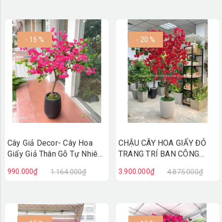
(600x120cm)- CC1332
(220cm)- CC1190
- 15 %
- 20 %
Cây Giả Decor- Cây Hoa
CHẬU CÂY HOA GIẤY ĐỎ
Giấy Giả Thân Gỗ Tự Nhiên
TRANG TRÍ BAN CÔNG
Trang Trí Cửa Hiệu
(2m2) - CC892
990.000₫
3.900.000₫
1.164.000₫
4.875.000₫
(145cm)- CC1091