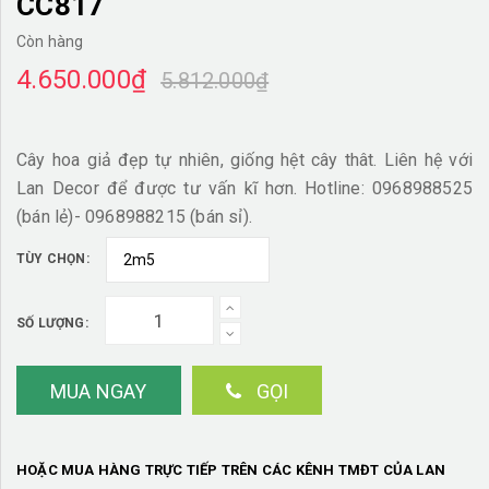
CC817
Còn hàng
4.650.000₫
5.812.000₫
Cây hoa giả đẹp tự nhiên, giống hệt cây thât. Liên hệ với
Lan Decor để được tư vấn kĩ hơn. Hotline: 0968988525
(bán lẻ)- 0968988215 (bán sỉ).
TÙY CHỌN:
SỐ LƯỢNG:
MUA NGAY
GỌI
HOẶC MUA HÀNG TRỰC TIẾP TRÊN CÁC KÊNH TMĐT CỦA LAN