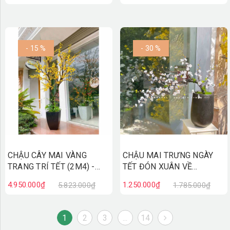
- 15 %
- 30 %
CHẬU CÂY MAI VÀNG
CHẬU MAI TRƯNG NGÀY
TRANG TRÍ TẾT (2M4) -
TẾT ĐÓN XUÂN VỀ
CC801
(80CM)- CC792
4.950.000₫
1.250.000₫
5.823.000₫
1.785.000₫
1
2
3
...
14