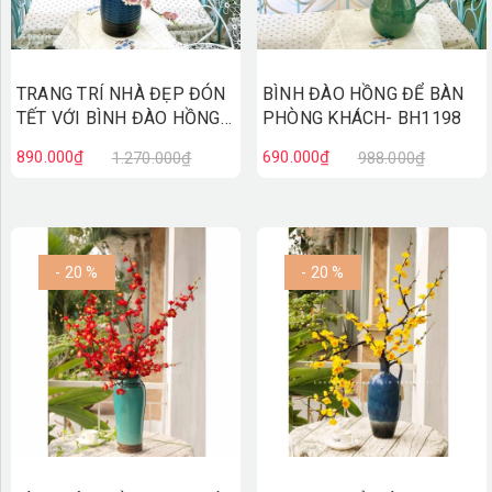
TRANG TRÍ NHÀ ĐẸP ĐÓN
BÌNH ĐÀO HỒNG ĐỂ BÀN
TẾT VỚI BÌNH ĐÀO HỒNG-
PHÒNG KHÁCH- BH1198
BH1205
890.000₫
690.000₫
1.270.000₫
988.000₫
- 20 %
- 20 %