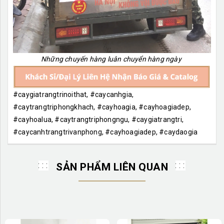
Những chuyến hàng luân chuyển hàng ngày
#caygiatrangtrinoithat, #caycanhgia,
#caytrangtriphongkhach, #cayhoagia, #cayhoagiadep,
#cayhoalua, #caytrangtriphongngu, #caygiatrangtri,
#caycanhtrangtrivanphong, #cayhoagiadep, #caydaogia
SẢN PHẨM LIÊN QUAN