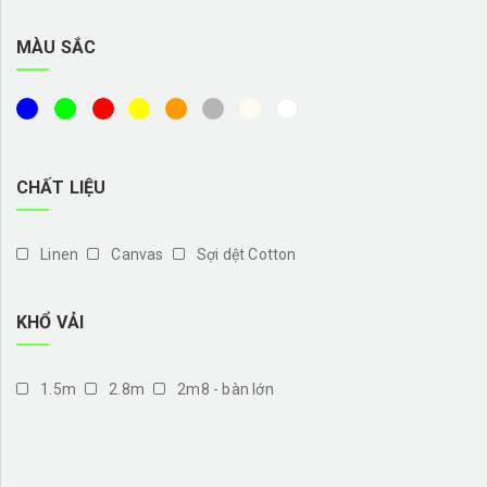
MÀU SẮC
CHẤT LIỆU
Linen
Canvas
Sợi dệt Cotton
KHỔ VẢI
1.5m
2.8m
2m8 - bàn lớn