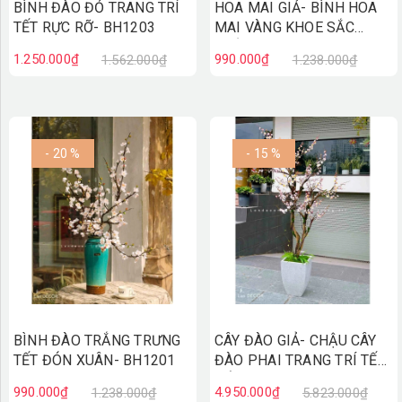
BÌNH ĐÀO ĐỎ TRANG TRÍ
HOA MAI GIẢ- BÌNH HOA
TẾT RỰC RỠ- BH1203
MAI VÀNG KHOE SẮC
THẮM- BH1202
1.250.000₫
990.000₫
1.562.000₫
1.238.000₫
- 20 %
- 15 %
BÌNH ĐÀO TRẮNG TRƯNG
CÂY ĐÀO GIẢ- CHẬU CÂY
TẾT ĐÓN XUÂN- BH1201
ĐÀO PHAI TRANG TRÍ TẾT
ĐÓN XUÂN (2M2) - CC802
990.000₫
4.950.000₫
1.238.000₫
5.823.000₫