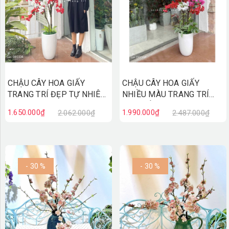
CHẬU CÂY HOA GIẤY
CHẬU CÂY HOA GIẤY
TRANG TRÍ ĐẸP TỰ NHIÊN
NHIỀU MÀU TRANG TRÍ
(160cm) - CC815
ĐẸP NỔI BẬT (160CM)-
1.650.000₫
1.990.000₫
2.062.000₫
2.487.000₫
CC814
- 30 %
- 30 %