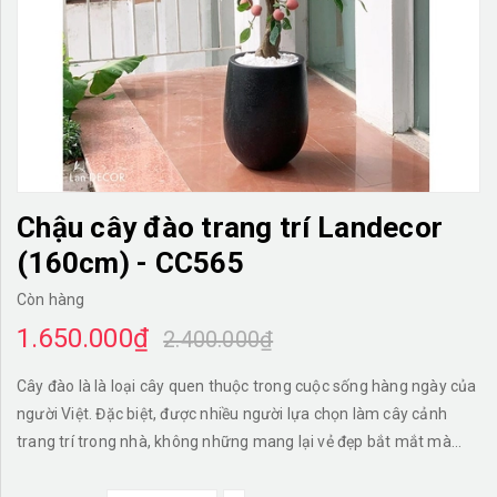
TƯỜNG CÂY GIẢ
KHĂN TRẢI BÀN
TƯ VẤN
LIÊN HỆ
Chậu cây đào trang trí Landecor
(160cm) - CC565
Còn hàng
1.650.000₫
2.400.000₫
Cây đào là là loại cây quen thuộc trong cuộc sống hàng ngày của
người Việt. Đặc biệt, được nhiều người lựa chọn làm cây cảnh
trang trí trong nhà, không những mang lại vẻ đẹp bắt mắt mà
còn ẩn chứa nhiều ý nghĩa phong thủy. * MÔ TẢ CÂY ĐÀO TRANG