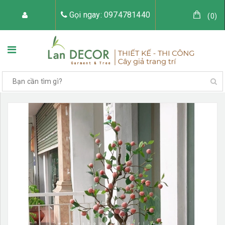
Gọi ngay: 0974781440
(
0
)
TRANG CHỦ
VỀ LAN DECOR
CÂY GIẢ TRANG TRÍ
TIỂU CẢNH CÂY GIẢ