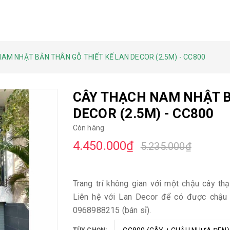
AM NHẬT BẢN THÂN GỖ THIẾT KẾ LAN DECOR (2.5M) - CC800
CÂY THẠCH NAM NHẬT B
DECOR (2.5M) - CC800
Còn hàng
4.450.000₫
5.235.000₫
Trang trí không gian với một chậu cây t
Liên hệ với Lan Decor để có được chậu 
0968988215 (bán sỉ).