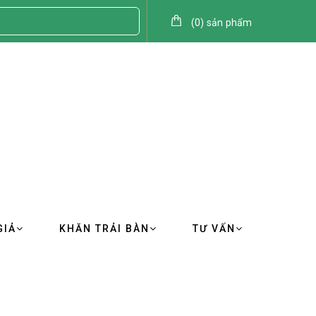
(
0
)
sản phẩm
GIẢ
KHĂN TRẢI BÀN
TƯ VẤN