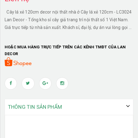
Cây lá xẻ 120cm decor nội thất nhà ở Cây lá xẻ 120cm - LC3024
Lan Decor - Tổng kho sỉ cây giả trang trí nội thất số 1 Việt Nam.
Giá trực tiếp từ nhà sản xuất. Khách sỉ, đại lý, dự án vui lòng gọi số
0968988215. Link chi tiết sản
phẩm: https://shoptrangtri.vn/chau-cay-la-xe-120cm-lc3024
HOẶC MUA HÀNG TRỰC TIẾP TRÊN CÁC KÊNH TMĐT CỦA LAN
Cây lá xẻ kết hợp cùng cách decor độc đáo mang đến không gian
DECOR
mới lạ bắt mắt
THÔNG TIN SẢN PHẨM