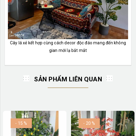
Cây lá xẻ kết hợp cùng cách decor độc đáo mang đến không
gian mới lạ bắt mắt
SẢN PHẨM LIÊN QUAN
- 15 %
- 20 %