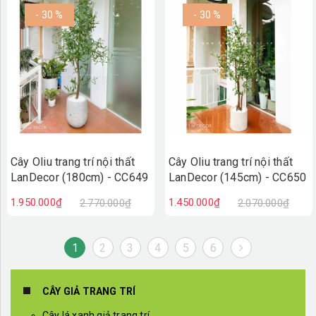
- 30 %
- 30 %
Cây Oliu trang trí nội thất
Cây Oliu trang trí nội thất
LanDecor (180cm) - CC649
LanDecor (145cm) - CC650
1.950.000₫
1.450.000₫
2.770.000₫
2.070.000₫
1
2
3
4
5
6
CÂY GIẢ TRANG TRÍ
Cây lá xanh giả trang trí