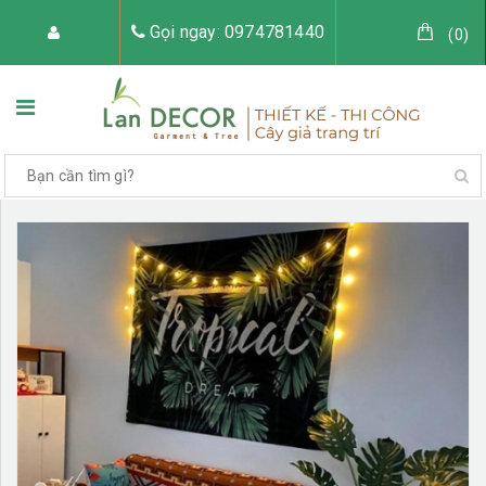
Gọi ngay: 0974781440
(
0
)
TRANG CHỦ
VỀ LAN DECOR
CÂY GIẢ TRANG TRÍ
TIỂU CẢNH CÂY GIẢ