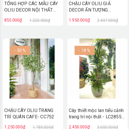
TỔNG HỢP CÁC MẪU CÂY
CHẬU CÂY OLIU GIẢ
OLIU DECOR NỘI THẤT
DECOR ẤN TƯỢNG
ĐỘC ĐÁO
(170CM)- CC763
855.000₫
1.950.000₫
1.220.000₫
2.437.000₫
- 30 %
- 18 %
CHẬU CÂY OLIU TRANG
Cây thiết mộc lan tiểu cảnh
TRÍ QUÁN CAFE- CC752
trang trí nội thất - LC2855
mix
1.250.000₫
2.450.000₫
1.785.000₫
3.000.000₫