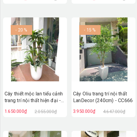
- 20 %
- 15 %
Cây thiết mộc lan tiểu cảnh
Cây Oliu trang trí nội thất
trang trí nội thất hiện đại -
LanDecor (240cm) - CC666
LC1759-1 mix
1.650.000₫
3.950.000₫
2.055.000₫
4.647.000₫