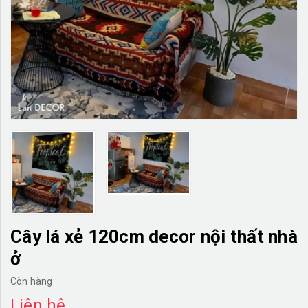
TƯỜNG CÂY GIẢ
KHĂN TRẢI BÀN
TƯ VẤN
LIÊN HỆ
Cây lá xẻ 120cm decor nội thất nhà
ở
Còn hàng
Liên hệ