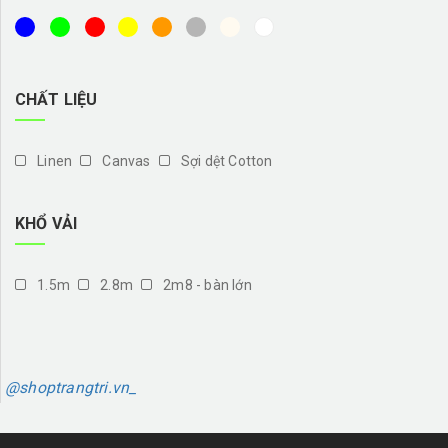
CHẤT LIỆU
Linen
Canvas
Sợi dệt Cotton
KHỔ VẢI
1.5m
2.8m
2m8 - bàn lớn
@shoptrangtri.vn_