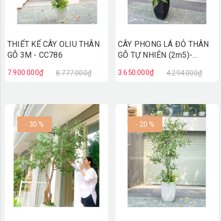
THIẾT KẾ CÂY OLIU THÂN
CÂY PHONG LÁ ĐỎ THÂN
GỖ 3M - CC786
GỖ TỰ NHIÊN (2m5)-
CC782
7.900.000₫
3.650.000₫
8.777.000₫
4.294.000₫
- 30 %
- 20 %