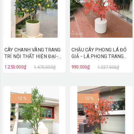
CÂY CHANH VÀNG TRANG
CHẬU CÂY PHONG LÁ ĐỎ
TRÍ NỘI THẤT HIỆN ĐẠI-
GIẢ - LÁ PHONG TRANG
CC847
TRÍ NỘI THẤT (110CM) -
1.250.000₫
990.000₫
1.470.000₫
1.237.000₫
CC790
- 10 %
- 15 %