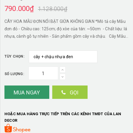
790.000₫
1.128.000₫
CÂY HOA MẪU ĐƠN NỔI BẬT GIỮA KHÔNG GIAN *Mô tả cây Mẫu
đơn đỏ - Chiều cao: 125cm; độ xòe của tán: ~50cm - Chất liệu: lá
nhựa, cành gỗ tự nhiên - Sản phẩm gồm cây và chậu. Cây Mẫu
đơn đỏ được nhập khẩu số lượng lớn, vận chuyển an toàn, đảm
bảo chất lượng và độ bền. Sản phẩm phù hợp trưng bày ở phòng
TÙY CHỌN:
khách, đặt cạnh bàn trà, tủ kệ trong nhà ở, của hàng, nhà hàng,
công ty, văn phòng làm việc... giúp để lại ấn tượng tốt và thu hút
khách hàng Cây hoa đỗ quyên đỏ đẹp tự nhiên Thân cây hoa
SỐ LƯỢNG:
bằng gỗ thật Cây hoa đỗ quyên đỏ phù hợp với không gian
trong nhà Cây được mô tả giống cây thật
MUA NGAY
GỌI
HOẶC MUA HÀNG TRỰC TIẾP TRÊN CÁC KÊNH TMĐT CỦA LAN
DECOR