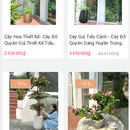
Cây Hoa Thiết Kế- Cây Đỗ
Cây Giả Tiểu Cảnh - Cây Đỗ
Quyên Giả Thiết Kế Tiểu
Quyên Dáng Huyền Trưng
Cảnh Căn Hộ Đẹp Tự Nhiên
Bày Cửa Hiệu, Quán Cafe
2.950.000₫
3.950.000₫
4.647.000₫
(2m)- CC1174
Độc Đáo (220cm)- CC1135
- 15 %
- 15 %