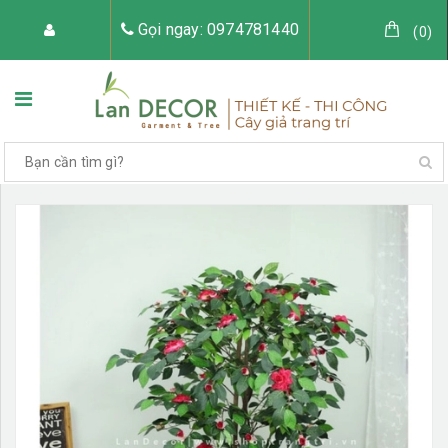
Gọi ngay: 0974781440
(
0
)
TRANG CHỦ
VỀ LAN DECOR
CÂY GIẢ TRANG TRÍ
TIỂU CẢNH CÂY GIẢ