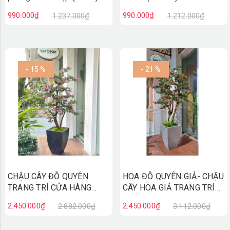
CC983
990.000₫
990.000₫
1.237.000₫
1.212.000₫
- 15 %
- 21 %
CHẬU CÂY ĐỖ QUYÊN
HOA ĐỖ QUYÊN GIẢ- CHẬU
TRANG TRÍ CỬA HÀNG
CÂY HOA GIẢ TRANG TRÍ
(170cm)- CC874
KHÔNG GIAN, THU HÚT TÀI
2.450.000₫
2.450.000₫
2.882.000₫
3.112.000₫
LỘC (170cm)- CC574.1