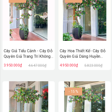
Cây Giả Tiểu Cảnh - Cây Đỗ
Cây Hoa Thiết Kế- Cây Đỗ
Quyên Giả Trang Trí Không
Quyên Giả Dáng Huyền
Gian Tạo Điểm Nhấn
Thiết Kế Tiểu Cảnh Xanh
3.950.000₫
4.950.000₫
4.647.000₫
5.823.000₫
(180cm)- CC1337
- 15 %