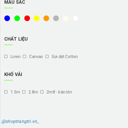
MÀU SẮC
CHẤT LIỆU
Linen
Canvas
Sợi dệt Cotton
KHỔ VẢI
1.5m
2.8m
2m8 - bàn lớn
@shoptrangtri.vn_