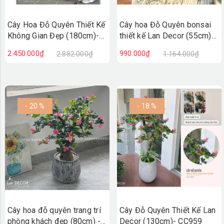
Cây Hoa Đỗ Quyên Thiết Kế
Cây hoa Đỗ Quyên bonsai
Không Gian Đẹp (180cm)-
thiết kế Lan Decor (55cm)-
CC996
CC987-1
2.450.000₫
990.000₫
2.882.000₫
1.164.000₫
- 20 %
- 18 %
Cây hoa đỗ quyên trang trí
Cây Đỗ Quyên Thiết Kế Lan
phòng khách đẹp (80cm) -
Decor (130cm)- CC959