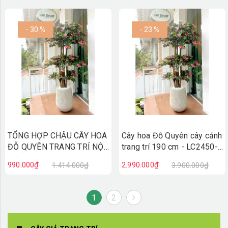
- 30 %
- 23 %
TỔNG HỢP CHẬU CÂY HOA
Cây hoa Đỗ Quyên cây cảnh
ĐỖ QUYÊN TRANG TRÍ NỘI
trang trí 190 cm - LC2450-
THẤT
Ghép
990.000₫
2.990.000₫
1.414.000₫
3.900.000₫
1
2