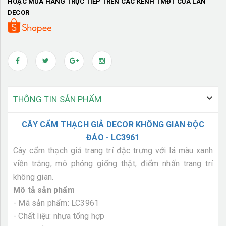
HOẶC MUA HÀNG TRỰC TIẾP TRÊN CÁC KÊNH TMĐT CỦA LAN
DECOR
THÔNG TIN SẢN PHẨM
CÂY CẨM THẠCH GIẢ DECOR KHÔNG GIAN ĐỘC
ĐÁO - LC3961
Cây cẩm thạch giả trang trí đặc trưng với lá màu xanh
viền trắng, mô phỏng giống thật, điểm nhấn trang trí
không gian.
Mô tả sản phẩm
- Mã sản phẩm: LC3961
- Chất liệu: nhựa tổng hợp