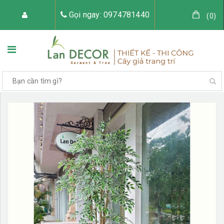
Gọi ngay: 0974781440
(
0
)
TRANG CHỦ
VỀ LAN DECOR
CÂY GIẢ TRANG TRÍ
TIỂU CẢNH CÂY GIẢ