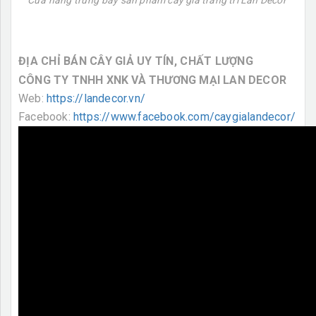
ĐỊA CHỈ BÁN CÂY GIẢ UY TÍN, CHẤT LƯỢNG
CÔNG TY TNHH XNK VÀ THƯƠNG MẠI LAN DECOR
Web:
https://landecor.vn/
Facebook:
https://www.facebook.com/caygialandecor/