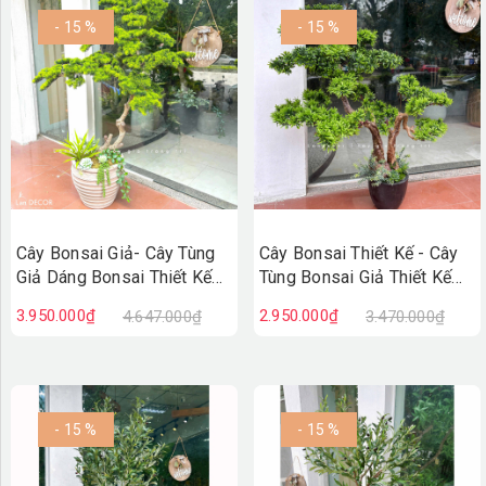
- 15 %
- 15 %
Cây Bonsai Giả- Cây Tùng
Cây Bonsai Thiết Kế - Cây
Giả Dáng Bonsai Thiết Kế
Tùng Bonsai Giả Thiết Kế
Lan Decor (150cm)-
Tiểu Cảnh (110cm)-
3.950.000₫
2.950.000₫
4.647.000₫
3.470.000₫
CC1377
CC1335
- 15 %
- 15 %