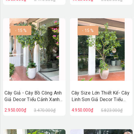
Tượng (220cm)- CC1384
Gian Mới Lạ (230cm)-
CC1388
- 15 %
- 15 %
Cây Giả - Cây Bồ Công Anh
Cây Size Lớn Thiết Kế- Cây
Giả Decor Tiểu Cảnh Xanh
Linh Sơn Giả Decor Tiểu
(200cm)- CC1387
Cảnh, Thiết Kế Theo Yêu
2.950.000₫
4.950.000₫
3.470.000₫
5.823.000₫
Cầu (220cm)- CC1378