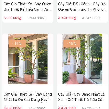
Cây Giả Thiết Kế- Cây Olive
Cây Giả Tiểu Cảnh - Cây Đỗ
Giả Thiết Kế Tiểu Cảnh Cửa
Quyên Giả Trang Trí Không
Hiệu (230cm)- CC1421
Gian Tạo Điểm Nhấn
5.900.000₫
3.950.000₫
6.941.000₫
4.647.000₫
- 15 %
- 15 %
Cây Giả Thiết Kế - Cây Bàng
Cây Giả- Cây Bàng Nhật Lá
Nhật Lá Đỏ Giả Dáng Huyền
Xanh Giả Thiết Kế Tiểu Cảnh
Thiết Kế Không Gian Ấn
Độc Đáo, Trưng Bày Không
4.650.000₫
4.950.000₫
5.470.000₫
5.823.000₫