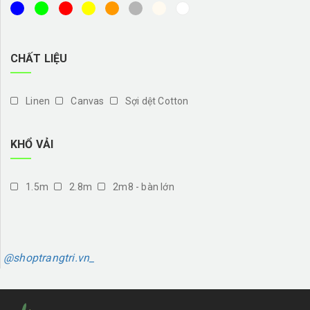
CHẤT LIỆU
Linen
Canvas
Sợi dệt Cotton
KHỔ VẢI
1.5m
2.8m
2m8 - bàn lớn
@shoptrangtri.vn_