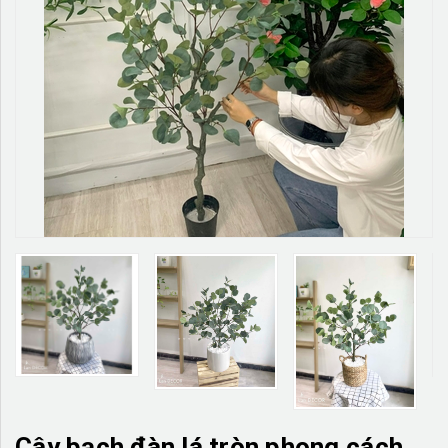
TƯỜNG CÂY GIẢ
KHĂN TRẢI BÀN
TƯ VẤN
LIÊN HỆ
Cây bạch đàn lá tròn phong cách