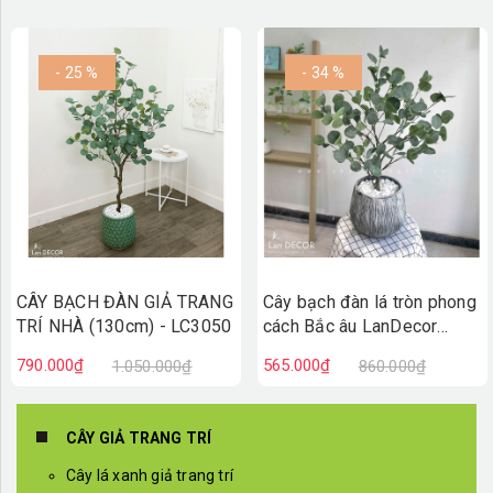
- 25 %
- 34 %
CÂY BẠCH ĐÀN GIẢ TRANG
Cây bạch đàn lá tròn phong
TRÍ NHÀ (130cm) - LC3050
cách Bắc âu LanDecor
(85cm) - LC3049
790.000₫
565.000₫
1.050.000₫
860.000₫
CÂY GIẢ TRANG TRÍ
Cây lá xanh giả trang trí