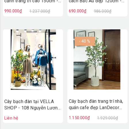
cảnh trang trí cao 150cm -
cách Bắc Âu đẹp 120cm -
LC3001
LC3000
990.000₫
690.000₫
1.237.000₫
986.000₫
- 40 %
Cây bạch đàn trang trí nhà,
Cây bạch đàn tại VELLA
quán cafe đẹp LanDecor
SHOP - 108 Nguyễn Lương
(165cm) - LC3051
Bằng
1.150.000₫
Liên hệ
1.929.000₫