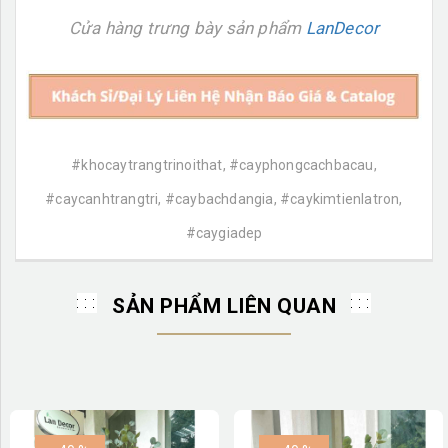
Cửa hàng trưng bày sản phẩm
LanDecor
#khocaytrangtrinoithat, #cayphongcachbacau,
#caycanhtrangtri, #caybachdangia, #caykimtienlatron,
#caygiadep
SẢN PHẨM LIÊN QUAN