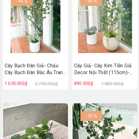
- 40 %
- 40 %
Cây Bạch Đàn Giả- Chậu
Cây Giả- Cây Kim Tiền Giả
Cây Bạch Đàn Bắc Âu Trang
Decor Nội Thất (115cm)-
Trí Đẹp Mắt (185cm)-
CC1138
1.650.000₫
890.000₫
2.750.000₫
1.483.000₫
CC1139
- 30 %