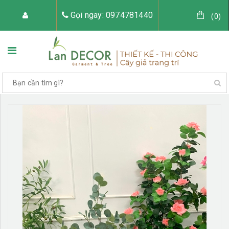
Gọi ngay: 0974781440
(
0
)
TRANG CHỦ
VỀ LAN DECOR
CÂY GIẢ TRANG TRÍ
TIỂU CẢNH CÂY GIẢ