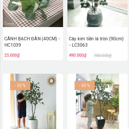
CÀNH BẠCH ĐÀN (40CM) -
Cây kim tiền lá tròn (90cm)
HC1039
- LC3063
25.000₫
490.000₫
700.000₫
- 25 %
- 50 %