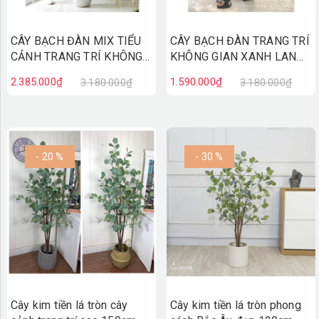
CÂY BẠCH ĐÀN MIX TIỂU
CÂY BẠCH ĐÀN TRANG TRÍ
CẢNH TRANG TRÍ KHÔNG
KHÔNG GIAN XANH LAN
GIAN XANH LAN DECOR
DECOR (210CM) - LC3033
2.385.000₫
1.590.000₫
3.180.000₫
3.180.000₫
(210CM) - LC3033 mix
- 20 %
- 30 %
Cây kim tiền lá tròn cây
Cây kim tiền lá tròn phong