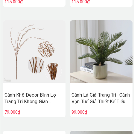
115.000₫
115.000₫
Cành Khô Decor Bình Lọ
Cành Lá Giả Trang Trí- Cành
Trang Trí Không Gian
Vạn Tuế Giả Thiết Kế Tiểu
(110cm)- HC1495
Cảnh Chậu Cây Trang Trí
79.000₫
99.000₫
(35cm)- HC1441-1