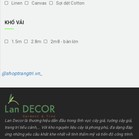
Linen
Canvas
Sợi dệt Cotton
KHỔ VẢI
1.5m
2.8m
2m8 - bàn lớn
@shoptrangtri.vn_
Lan Decor là thương hiệu dẫn đầu trong lĩnh vực cây giả, tường cây giả,
trang trí tiểu cảnh,... Với kho nguyên liệu cây lá phong phú, đa dạng đáp
ứng những yêu cầu khắt khe nhất về tính thẩm mỹ và tiến độ công trình.