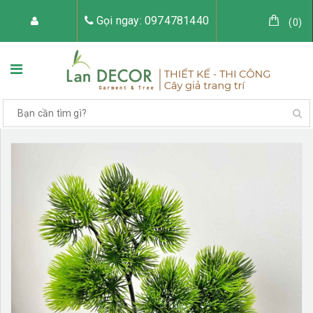
Gọi ngay: 0974781440
(
0
)
TRANG CHỦ
VỀ LAN DECOR
CÂY GIẢ TRANG TRÍ
TIỂU CẢNH CÂY GIẢ