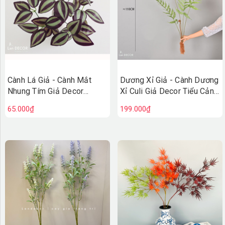
Cành Lá Giả - Cành Mắt
Dương Xỉ Giả - Cành Dương
Nhung Tím Giả Decor
Xỉ Culi Giả Decor Tiểu Cảnh
(40cm)- HC1476
Rêu Giả (110cm)- HC1482
65.000₫
199.000₫