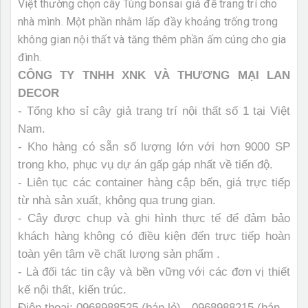
Việt thường chọn cây Tùng bonsai giả để trang trí cho
nhà mình. Một phần nhằm lấp đầy khoảng trống trong
không gian nội thất và tăng thêm phần ấm cúng cho gia
đình.
CÔNG TY TNHH XNK VÀ THƯƠNG MẠI LAN
DECOR
- Tổng kho sỉ cây giả trang trí nội thất số 1 tại Việt
Nam.
- Kho hàng có sẵn số lượng lớn với hơn 9000 SP
trong kho, phục vụ dự án gấp gáp nhất về tiến độ.
- Liên tục các container hàng cập bến, giá trực tiếp
từ nhà sản xuất, không qua trung gian.
- Cây được chụp và ghi hình thực tế để đảm bảo
khách hàng không có điều kiện đến trực tiếp hoàn
toàn yên tâm về chất lượng sản phẩm .
- Là đối tác tin cậy và bền vững với các đơn vị thiết
kế nội thất, kiến trúc.
Điện thoại: 0968988525 (bán lẻ) - 0968988215 (bán