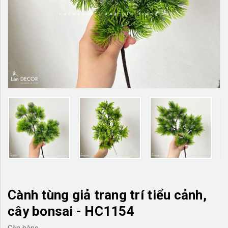
TƯỜNG CÂY GIẢ
KHĂN TRẢI BÀN
TƯ VẤN
LIÊN HỆ
Cành tùng giả trang trí tiểu cảnh,
cây bonsai - HC1154