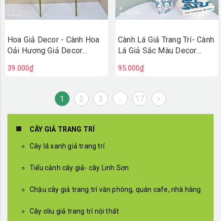
Hoa Giả Decor - Cành Hoa
Cành Lá Giả Trang Trí- Cành
Oải Hương Giả Decor
Lá Giả Sắc Màu Decor
(50cm)- HC1438
Không Gian Độc Đáo
39.000₫
95.000₫
(70cm)-HC1496
1
2
3
...
17
CÂY GIẢ TRANG TRÍ
Cây lá xanh giả trang trí
Tiểu cảnh cây giả- cây Linh Sơn
Chậu cây giả trang trí văn phòng, quán cafe, nhà hàng
Cây oliu giả trang trí nội thất