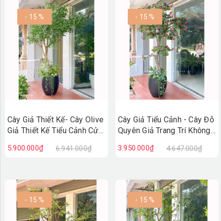
- 15 %
- 15 %
Cây Giả Thiết Kế- Cây Olive
Cây Giả Tiểu Cảnh - Cây Đỗ
Giả Thiết Kế Tiểu Cảnh Cửa
Quyên Giả Trang Trí Không
Hiệu (230cm)- CC1421
Gian Tạo Điểm Nhấn
5.900.000₫
3.950.000₫
6.941.000₫
4.647.000₫
- 15 %
- 15 %