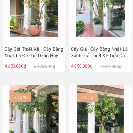
Cây Giả Thiết Kế - Cây Bàng
Cây Giả- Cây Bàng Nhật Lá
Nhật Lá Đỏ Giả Dáng Huyền
Xanh Giả Thiết Kế Tiểu Cảnh
Thiết Kế Không Gian Ấn
Độc Đáo, Trưng Bày Không
4.650.000₫
4.950.000₫
5.470.000₫
5.823.000₫
Tượng (220cm)- CC1384
Gian Mới Lạ (230cm)-
CC1388
- 15 %
- 15 %