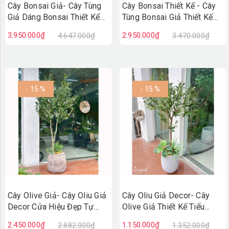
Cây Bonsai Giả- Cây Tùng
Cây Bonsai Thiết Kế - Cây
Giả Dáng Bonsai Thiết Kế
Tùng Bonsai Giả Thiết Kế
Lan Decor (150cm)-
Tiểu Cảnh (110cm)-
3.950.000₫
2.950.000₫
4.647.000₫
3.470.000₫
CC1377
CC1335
- 15 %
- 15 %
Cây Olive Giả- Cây Oliu Giả
Cây Oliu Giả Decor- Cây
Decor Cửa Hiệu Đẹp Tự
Olive Giả Thiết Kế Tiểu
Nhiên (150cm)- CC1367
Cảnh Xanh Quanh Năm
2.450.000₫
1.150.000₫
2.882.000₫
1.352.000₫