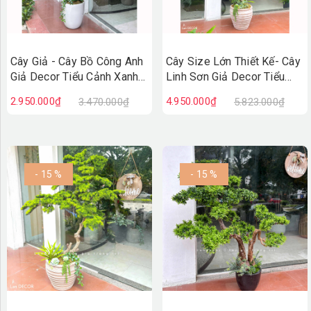
Cây Giả - Cây Bồ Công Anh
Cây Size Lớn Thiết Kế- Cây
Giả Decor Tiểu Cảnh Xanh
Linh Sơn Giả Decor Tiểu
(200cm)- CC1387
Cảnh, Thiết Kế Theo Yêu
2.950.000₫
4.950.000₫
3.470.000₫
5.823.000₫
Cầu (220cm)- CC1378
- 15 %
- 15 %