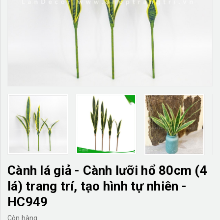
TƯỜNG CÂY GIẢ
KHĂN TRẢI BÀN
TƯ VẤN
LIÊN HỆ
Cành lá giả - Cành lưỡi hổ 80cm (4
lá) trang trí, tạo hình tự nhiên -
HC949
Còn hàng