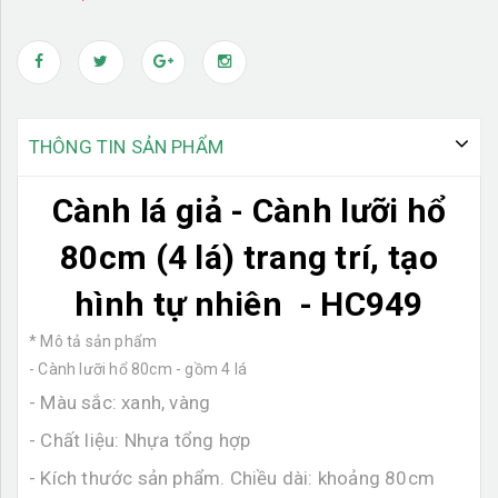
THÔNG TIN SẢN PHẨM
Cành lá giả - Cành lưỡi hổ
80cm (4 lá) trang trí, tạo
hình tự nhiên - HC949
* Mô tả sản phẩm
- Cành lưỡi hổ 80cm - gồm 4 lá
- Màu sắc: xanh, vàng
- Chất liệu: Nhựa tổng hợp
- Kích thước sản phẩm. Chiều dài: khoảng 80cm