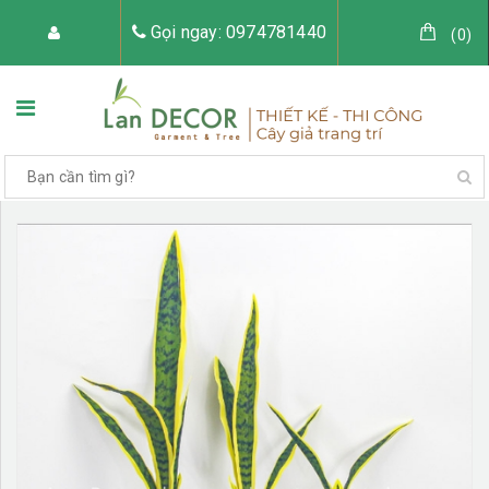
Gọi ngay: 0974781440
(
0
)
TRANG CHỦ
VỀ LAN DECOR
CÂY GIẢ TRANG TRÍ
TIỂU CẢNH CÂY GIẢ