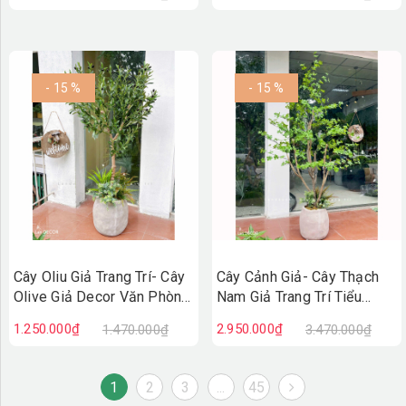
(140cm)- CC1381
- 15 %
- 15 %
Cây Oliu Giả Trang Trí- Cây
Cây Cảnh Giả- Cây Thạch
Olive Giả Decor Văn Phòng
Nam Giả Trang Trí Tiểu
(140cm)- CC1380
Cảnh (190cm)- CC1369
1.250.000₫
2.950.000₫
1.470.000₫
3.470.000₫
1
2
3
...
45