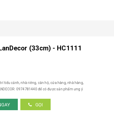
rí LanDecor (33cm) - HC1111
trí tiểu cảnh, nhà riêng, căn hộ, cửa hàng, nhà hàng,
ệ LANDECOR: 0974781440 để có được sản phẩm ưng ý
NGAY
GỌI