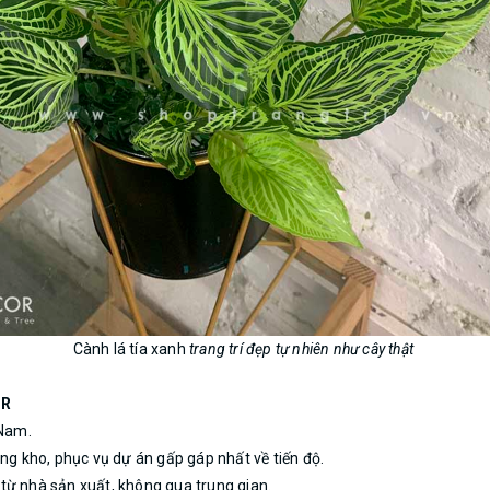
Cành lá tía xanh
trang trí đẹp tự nhiên như cây thật
OR
 Nam.
ng kho, phục vụ dự án gấp gáp nhất về tiến độ.
p từ nhà sản xuất, không qua trung gian.