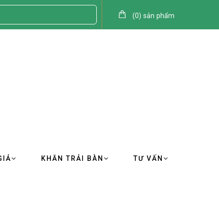
(
0
)
sản phẩm
GIẢ
KHĂN TRẢI BÀN
TƯ VẤN