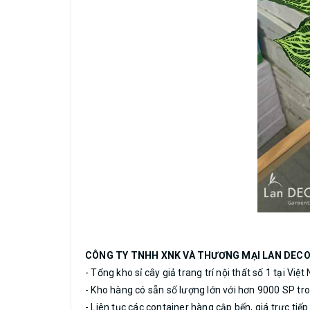
CÔNG TY TNHH XNK VÀ THƯƠNG MẠI LAN DEC
- Tổng kho sỉ cây giả trang trí nội thất số 1 tại Việt
- Kho hàng có sẵn số lượng lớn với hơn 9000 SP tro
- Liên tục các container hàng cập bến, giá trực tiế