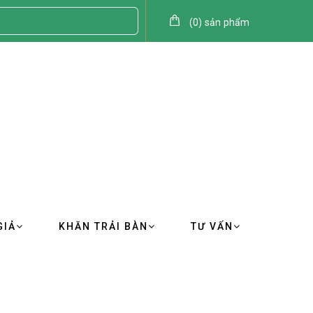
(
0
)
sản phẩm
GIẢ
KHĂN TRẢI BÀN
TƯ VẤN