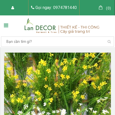
Gọi ngay: 0974781440
(
0
)
TRANG CHỦ
VỀ LAN DECOR
CÂY GIẢ TRANG TRÍ
TIỂU CẢNH CÂY GIẢ