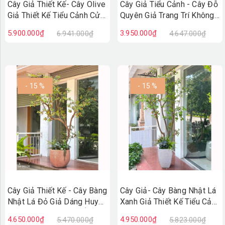
Cây Giả Thiết Kế- Cây Olive
Cây Giả Tiểu Cảnh - Cây Đỗ
Giả Thiết Kế Tiểu Cảnh Cửa
Quyên Giả Trang Trí Không
Hiệu (230cm)- CC1421
Gian Tạo Điểm Nhấn
5.900.000₫
3.950.000₫
6.941.000₫
4.647.000₫
- 15 %
- 15 %
Cây Giả Thiết Kế - Cây Bàng
Cây Giả- Cây Bàng Nhật Lá
Nhật Lá Đỏ Giả Dáng Huyền
Xanh Giả Thiết Kế Tiểu Cảnh
Thiết Kế Không Gian Ấn
Độc Đáo, Trưng Bày Không
4.650.000₫
4.950.000₫
5.470.000₫
5.823.000₫
Tượng (220cm)- CC1384
Gian Mới Lạ (230cm)-