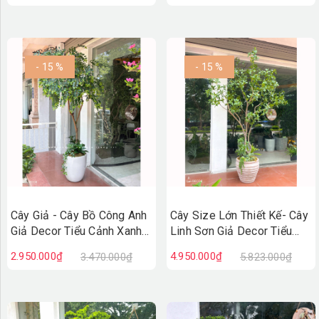
CC1388
- 15 %
- 15 %
Cây Giả - Cây Bồ Công Anh
Cây Size Lớn Thiết Kế- Cây
Giả Decor Tiểu Cảnh Xanh
Linh Sơn Giả Decor Tiểu
(200cm)- CC1387
Cảnh, Thiết Kế Theo Yêu
2.950.000₫
4.950.000₫
3.470.000₫
5.823.000₫
Cầu (220cm)- CC1378