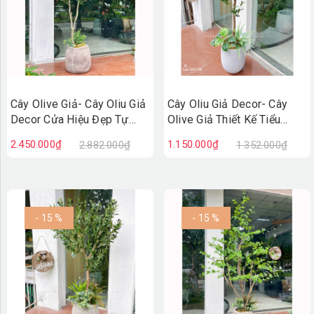
Cây Olive Giả- Cây Oliu Giả
Cây Oliu Giả Decor- Cây
Decor Cửa Hiệu Đẹp Tự
Olive Giả Thiết Kế Tiểu
Nhiên (150cm)- CC1367
Cảnh Xanh Quanh Năm
2.450.000₫
1.150.000₫
2.882.000₫
1.352.000₫
(140cm)- CC1381
- 15 %
- 15 %