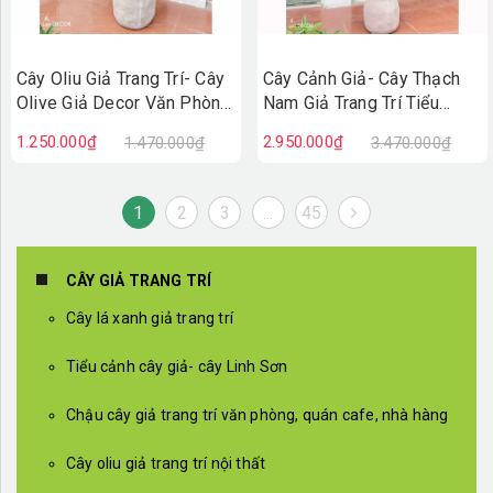
Cây Oliu Giả Trang Trí- Cây
Cây Cảnh Giả- Cây Thạch
Olive Giả Decor Văn Phòng
Nam Giả Trang Trí Tiểu
(140cm)- CC1380
Cảnh (190cm)- CC1369
1.250.000₫
2.950.000₫
1.470.000₫
3.470.000₫
1
2
3
...
45
CÂY GIẢ TRANG TRÍ
Cây lá xanh giả trang trí
Tiểu cảnh cây giả- cây Linh Sơn
Chậu cây giả trang trí văn phòng, quán cafe, nhà hàng
Cây oliu giả trang trí nội thất