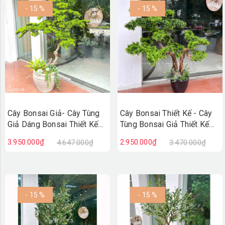
- 15 %
- 15 %
Cây Bonsai Giả- Cây Tùng
Cây Bonsai Thiết Kế - Cây
Giả Dáng Bonsai Thiết Kế
Tùng Bonsai Giả Thiết Kế
Lan Decor (150cm)-
Tiểu Cảnh (110cm)-
3.950.000₫
2.950.000₫
4.647.000₫
3.470.000₫
CC1377
CC1335
- 15 %
- 15 %