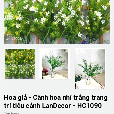
TƯỜNG CÂY GIẢ
KHĂN TRẢI BÀN
TƯ VẤN
LIÊN HỆ
Hoa giả - Cành hoa nhí trắng trang
trí tiểu cảnh LanDecor - HC1090