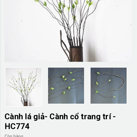
TƯỜNG CÂY GIẢ
KHĂN TRẢI BÀN
TƯ VẤN
LIÊN HỆ
Cành lá giả- Cành cổ trang trí -
HC774
Còn hàng