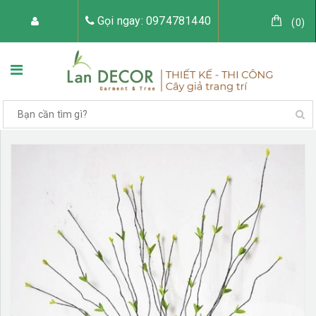
Gọi ngay: 0974781440
(
0
)
TRANG CHỦ
VỀ LAN DECOR
CÂY GIẢ TRANG TRÍ
TIỂU CẢNH CÂY GIẢ