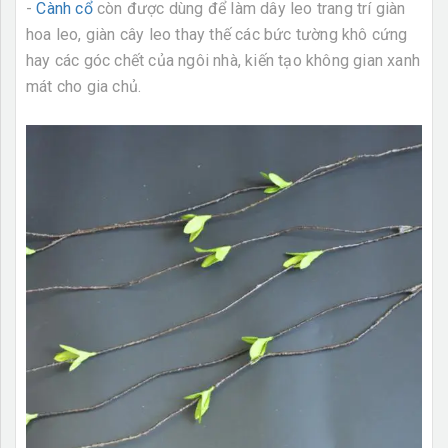
-
Cành cổ
còn được dùng để làm dây leo trang trí giàn
hoa leo, giàn cây leo thay thế các bức tường khô cứng
hay các góc chết của ngôi nhà, kiến tạo không gian xanh
mát cho gia chủ.