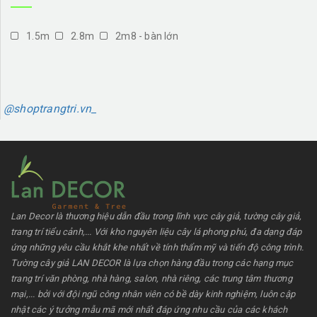
1.5m
2.8m
2m8 - bàn lớn
@shoptrangtri.vn_
Lan Decor là thương hiệu dẫn đầu trong lĩnh vực cây giả, tường cây giả,
trang trí tiểu cảnh,... Với kho nguyên liệu cây lá phong phú, đa dạng đáp
ứng những yêu cầu khắt khe nhất về tính thẩm mỹ và tiến độ công trình.
Tường cây giả LAN DECOR là lựa chọn hàng đầu trong các hạng mục
trang trí văn phòng, nhà hàng, salon, nhà riêng, các trung tâm thương
mại,... bởi với đội ngũ công nhân viên có bề dày kinh nghiệm, luôn cập
nhật các ý tưởng mẫu mã mới nhất đáp ứng nhu cầu của các khách