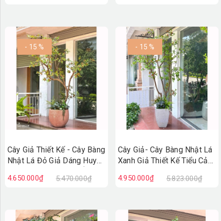
- 15 %
- 15 %
Cây Giả Thiết Kế - Cây Bàng
Cây Giả- Cây Bàng Nhật Lá
Nhật Lá Đỏ Giả Dáng Huyền
Xanh Giả Thiết Kế Tiểu Cảnh
Thiết Kế Không Gian Ấn
Độc Đáo, Trưng Bày Không
4.650.000₫
4.950.000₫
5.470.000₫
5.823.000₫
Tượng (220cm)- CC1384
Gian Mới Lạ (230cm)-
CC1388