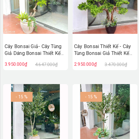
Cây Bonsai Giả- Cây Tùng
Cây Bonsai Thiết Kế - Cây
Giả Dáng Bonsai Thiết Kế
Tùng Bonsai Giả Thiết Kế
Lan Decor (150cm)-
Tiểu Cảnh (110cm)-
3.950.000₫
2.950.000₫
4.647.000₫
3.470.000₫
CC1377
CC1335
- 15 %
- 15 %