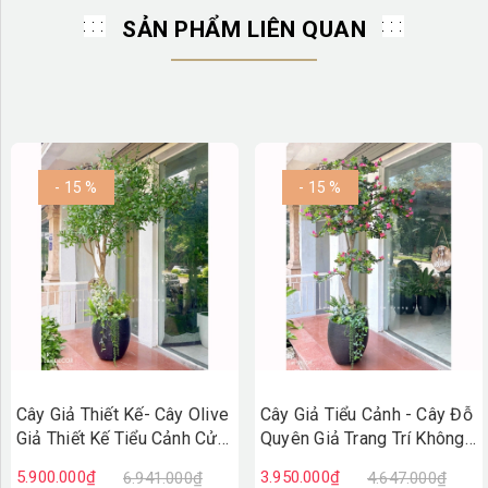
SẢN PHẨM LIÊN QUAN
- 15 %
- 15 %
Cây Giả Thiết Kế- Cây Olive
Cây Giả Tiểu Cảnh - Cây Đỗ
Giả Thiết Kế Tiểu Cảnh Cửa
Quyên Giả Trang Trí Không
Hiệu (230cm)- CC1421
Gian Tạo Điểm Nhấn
5.900.000₫
3.950.000₫
6.941.000₫
4.647.000₫