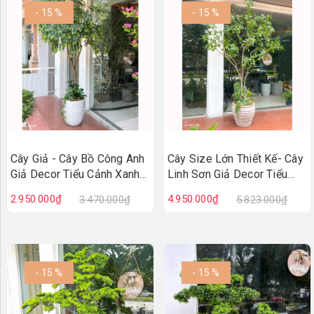
- 15 %
- 15 %
Cây Giả - Cây Bồ Công Anh
Cây Size Lớn Thiết Kế- Cây
Giả Decor Tiểu Cảnh Xanh
Linh Sơn Giả Decor Tiểu
(200cm)- CC1387
Cảnh, Thiết Kế Theo Yêu
2.950.000₫
4.950.000₫
3.470.000₫
5.823.000₫
Cầu (220cm)- CC1378
- 15 %
- 15 %