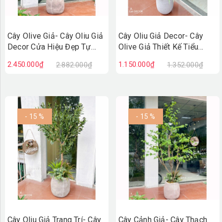
Cây Olive Giả- Cây Oliu Giả
Cây Oliu Giả Decor- Cây
Decor Cửa Hiệu Đẹp Tự
Olive Giả Thiết Kế Tiểu
Nhiên (150cm)- CC1367
Cảnh Xanh Quanh Năm
2.450.000₫
1.150.000₫
2.882.000₫
1.352.000₫
(140cm)- CC1381
- 15 %
- 15 %
Cây Oliu Giả Trang Trí- Cây
Cây Cảnh Giả- Cây Thạch