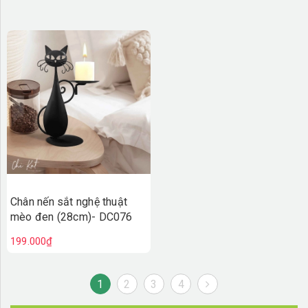
Chân nến sắt nghệ thuật
mèo đen (28cm)- DC076
199.000₫
1
2
3
4