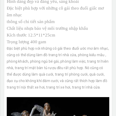
Hình dáng đẹp và đáng yêu, sảng khoái
Đặc biệt phù hợp với những cô gái theo đuổi giấc mơ
âm nhạc
thông số chi tiết sản phẩm
Chất liệu nhựa bảo vệ môi trường nhập khẩu
Kích thước 12.5*11*25cm
Trọng lượng 400 gam
Đặc biệt phù hợp với những cô gái theo đuổi ước mơ âm nhạc,
cũng có thể dùng làm đồ trang trí nhà cửa, phòng kiểu mẫu ,
phòng khách, phòng ngủ bé gái, phòng làm việc, trang trí hiên
nhà, trang trí mặt bàn tủ rượu đều rất phù hợp. Nó cũng có
thể được dùng làm quà cưới, trang trí phòng cưới, quà cưới,
đạo cụ cho không khí đám cưới, và cũng rất thích hợp làm đồ
trang trí nội thất xe hơi, trang trí xe hơi, trang trí nhà cửa.