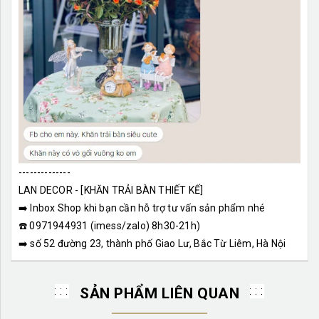
--------------
LAN DECOR - [KHĂN TRẢI BÀN THIẾT KẾ]
➡️ Inbox Shop khi bạn cần hỗ trợ tư vấn sản phẩm nhé
☎️ 0971944931 (imess/zalo) 8h30-21h)
➡️ số 52 đường 23, thành phố Giao Lư, Bắc Từ Liêm, Hà Nội
SẢN PHẨM LIÊN QUAN