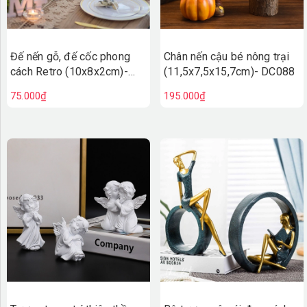
Đế nến gỗ, đế cốc phong
Chân nến cậu bé nông trại
cách Retro (10x8x2cm)-
(11,5x7,5x15,7cm)- DC088
DC089
75.000₫
195.000₫