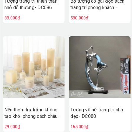
Tượng trang trí thiên thần
Bộ tượng cô gái đọc sách
nhỏ dễ thương- DC086
trang trí phòng khách
(HÀNG CAO CẤP)- DC084
89.000₫
590.000₫
Nến thơm trụ trắng không
Tượng vũ nữ trang trí nhà
tạo khói phong cách châu
đẹp- DC080
Âu - DC081
29.000₫
165.000₫