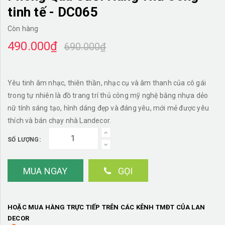
tinh tế - DC065
Còn hàng
490.000₫
690.000₫
Yêu tinh âm nhạc, thiên thần, nhạc cụ và âm thanh của cô gái
trong tự nhiên là đồ trang trí thủ công mỹ nghệ bằng nhựa dẻo
nữ tính sáng tạo, hình dáng đẹp và đáng yêu, mới mẻ được yêu
thích và bán chạy nhà Landecor.
SỐ LƯỢNG:
MUA NGAY
GỌI
HOẶC MUA HÀNG TRỰC TIẾP TRÊN CÁC KÊNH TMĐT CỦA LAN
DECOR