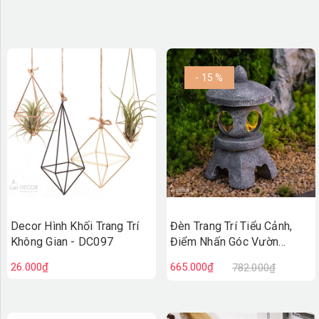
- 15 %
Decor Hình Khối Trang Trí
Đèn Trang Trí Tiểu Cảnh,
Không Gian - DC097
Điểm Nhấn Góc Vườn
(26cm)- DC096
26.000₫
665.000₫
782.000₫