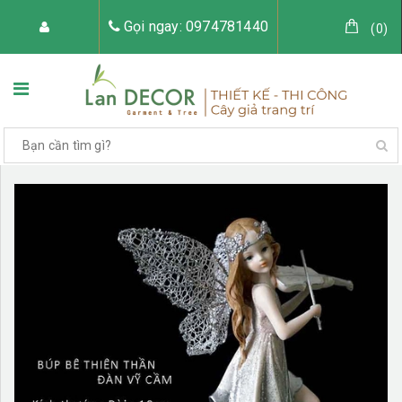
Gọi ngay: 0974781440
(
0
)
TRANG CHỦ
VỀ LAN DECOR
CÂY GIẢ TRANG TRÍ
TIỂU CẢNH CÂY GIẢ