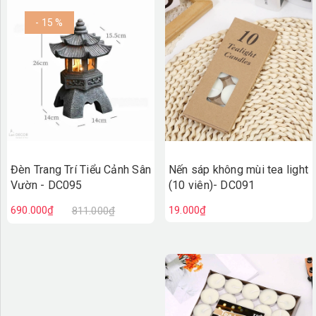
- 15 %
Đèn Trang Trí Tiểu Cảnh Sân
Nến sáp không mùi tea light
Vườn - DC095
(10 viên)- DC091
690.000₫
19.000₫
811.000₫