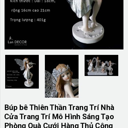
TƯỜNG CÂY GIẢ
KHĂN TRẢI BÀN
TƯ VẤN
LIÊN HỆ
Búp bê Thiên Thần Trang Trí Nhà
Cửa Trang Trí Mô Hình Sáng Tạo
Phòng Quà Cưới Hàng Thủ Công