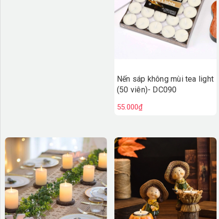
Nến sáp không mùi tea light
(50 viên)- DC090
55.000₫