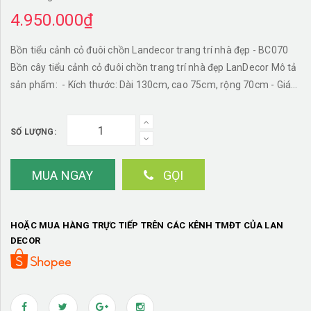
4.950.000₫
Bồn tiểu cảnh cỏ đuôi chồn Landecor trang trí nhà đẹp - BC070
Bồn cây tiểu cảnh cỏ đuôi chồn trang trí nhà đẹp LanDecor Mô tả
sản phẩm: - Kích thước: Dài 130cm, cao 75cm, rộng 70cm - Giá
sản phẩm đã bao gồm cây + bồn trang trí * Bồn cây trang trí tiểu
cảnh sẽ mang thiên nhiên đến ngôi nhà của bạn. Những mẫu bồn
SỐ LƯỢNG:
cây với kiểu dáng, họa tiết đa dạng của Lan Decor sẽ giúp bạn có
nhiều lựa chọn hơn, phù hợp với nhiều không gian khác biệt.
Tạo không gian xanh, mang màu sắc tươi mới đến cho gia chủ
MUA NGAY
GỌI
LanDecor - đơn vị cung cấp cây giả trang trí số 1 Việt Nam
#caygiatrangtrinoithat, #caycanhgia, #caytrangtriphongkhach,
#cayhoagia, #cayhoagiadep, #cayhoalua,
HOẶC MUA HÀNG TRỰC TIẾP TRÊN CÁC KÊNH TMĐT CỦA LAN
#caytrangtriphongngu, #caygiatrangtri,
DECOR
#caycanhtrangtrivanphong, #caycolausay