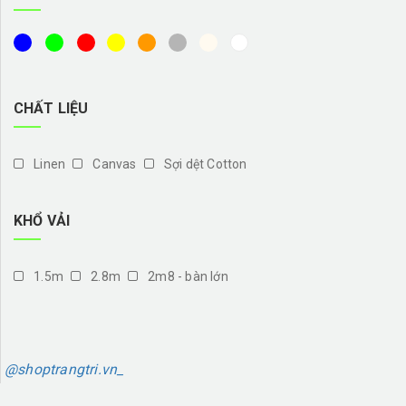
CHẤT LIỆU
Linen
Canvas
Sợi dệt Cotton
KHỔ VẢI
1.5m
2.8m
2m8 - bàn lớn
@shoptrangtri.vn_