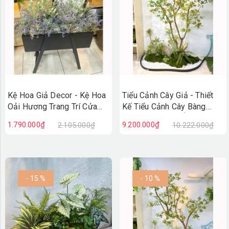
Kệ Hoa Giả Decor - Kệ Hoa
Tiểu Cảnh Cây Giả - Thiết
Oải Hương Trang Trí Cửa
Kế Tiểu Cảnh Cây Bàng
Hiệu Vintage
Nhật Giả Decor Ấn Tượng
1.790.000₫
9.200.000₫
2.105.000₫
10.222.000₫
(100X50X110cm)- BC279
(90X200X230cm)- RC148
- 15 %
- 10 %