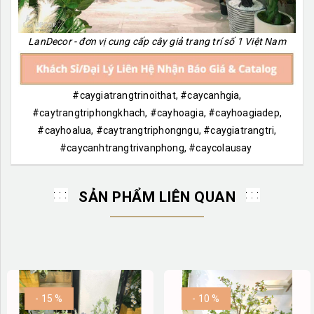
LanDecor - đơn vị cung cấp cây giả trang trí số 1 Việt Nam
#caygiatrangtrinoithat, #caycanhgia,
#caytrangtriphongkhach, #cayhoagia, #cayhoagiadep,
#cayhoalua, #caytrangtriphongngu, #caygiatrangtri,
#caycanhtrangtrivanphong, #caycolausay
SẢN PHẨM LIÊN QUAN
- 15 %
- 10 %