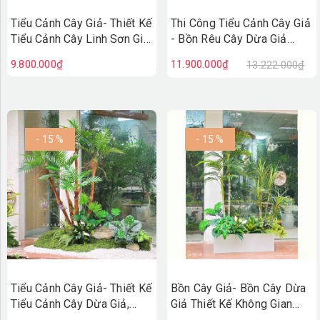
Tiểu Cảnh Cây Giả- Thiết Kế
Thi Công Tiểu Cảnh Cây Giả
Tiểu Cảnh Cây Linh Sơn Giả
- Bồn Rêu Cây Dừa Giả
Decor Không Gian Sống
Thiết Kế Tiểu Cảnh Quán
9.800.000₫
11.900.000₫
13.222.000₫
Xanh - RC143
Cafe
- 15 %
- 15 %
Tiểu Cảnh Cây Giả- Thiết Kế
Bồn Cây Giả- Bồn Cây Dừa
Tiểu Cảnh Cây Dừa Giả,
Giả Thiết Kế Không Gian
Kiến Tạo Không Gian Sống
Xanh Hiện Đại