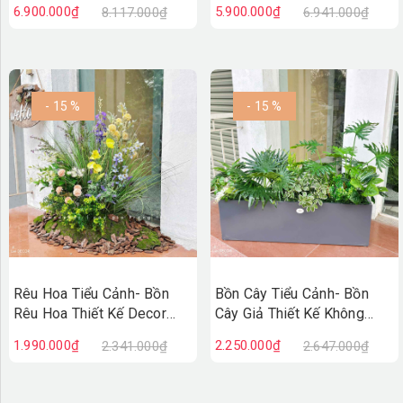
6.900.000₫
5.900.000₫
8.117.000₫
6.941.000₫
Xanh (160X140X190cm)-
(150X80X200cm)- BC255
RC136
- 15 %
- 15 %
Rêu Hoa Tiểu Cảnh- Bồn
Bồn Cây Tiểu Cảnh- Bồn
Rêu Hoa Thiết Kế Decor
Cây Giả Thiết Kế Không
Không Gian Vintage
Gian Xanh Tự Nhiên
1.990.000₫
2.250.000₫
2.341.000₫
2.647.000₫
(30X40X75cm)- RC131
(120X50X90CM) - BC243