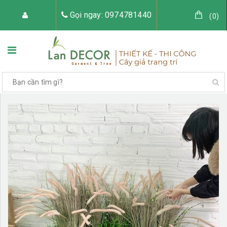
Gọi ngay: 0974781440
(
0
)
TRANG CHỦ
VỀ LAN DECOR
CÂY GIẢ TRANG TRÍ
TIỂU CẢNH CÂY GIẢ