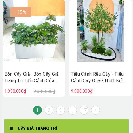
- 15 %
Bồn Cây Giả- Bồn Cây Giả
Tiểu Cảnh Rêu Cây - Tiểu
Trang Trí Tiểu Cảnh Cửa
Cảnh Cây Olive Thiết Kế
Hiệu (90X50X100cm)-
Thẩm Mỹ Trong Decor Hiện
1.990.000₫
9.900.000₫
2.341.000₫
BC242
Đại (145x115x215cm)-
RC118
1
2
3
...
17
CÂY GIẢ TRANG TRÍ