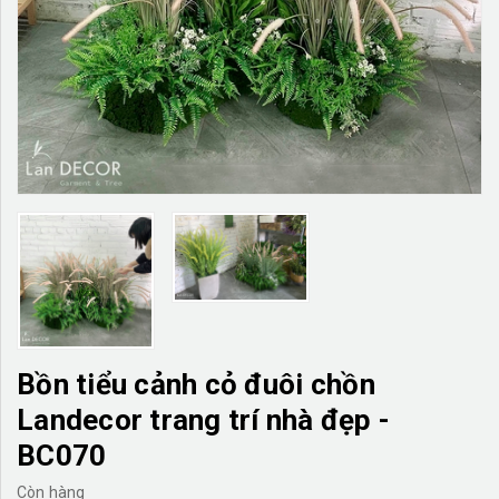
TƯỜNG CÂY GIẢ
KHĂN TRẢI BÀN
TƯ VẤN
LIÊN HỆ
Bồn tiểu cảnh cỏ đuôi chồn
Landecor trang trí nhà đẹp -
BC070
Còn hàng