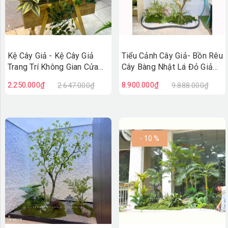
Kệ Cây Giả - Kệ Cây Giả
Tiểu Cảnh Cây Giả- Bồn Rêu
Trang Trí Không Gian Cửa
Cây Bàng Nhật Lá Đỏ Giả
Hiệu, Quán Cafe Độc Đáo
Decor Không Gian Cửa Hiệu
2.250.000₫
8.900.000₫
2.647.000₫
9.888.000₫
(100X50X110cm)- BC275
(90X200X220cm)- RC147
- 10 %