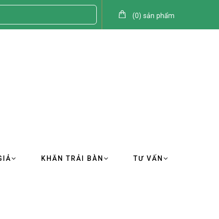
(
0
)
sản phẩm
GIẢ
KHĂN TRẢI BÀN
TƯ VẤN