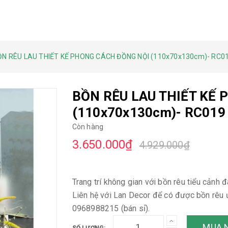
ỒN RÊU LAU THIẾT KẾ PHONG CÁCH ĐỒNG NỘI (110x70x130cm)- RC0
BỒN RÊU LAU THIẾT KẾ
(110x70x130cm)- RC019
Còn hàng
3.650.000₫
4.929.000₫
Trang trí không gian với bồn rêu tiểu cảnh
Liên hệ với Lan Decor để có được bồn rêu 
0968988215 (bán sỉ).
MUA 