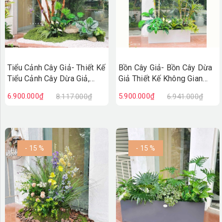
Tiểu Cảnh Cây Giả- Thiết Kế
Bồn Cây Giả- Bồn Cây Dừa
Tiểu Cảnh Cây Dừa Giả,
Giả Thiết Kế Không Gian
Kiến Tạo Không Gian Sống
Xanh Hiện Đại
6.900.000₫
5.900.000₫
8.117.000₫
6.941.000₫
Xanh (160X140X190cm)-
(150X80X200cm)- BC255
RC136
- 15 %
- 15 %