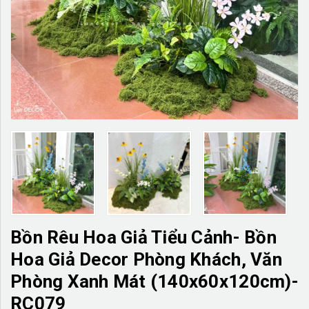
TƯỜNG CÂY GIẢ
KHĂN TRẢI BÀN
TƯ VẤN
LIÊN HỆ
Bồn Rêu Hoa Giả Tiểu Cảnh- Bồn
Hoa Giả Decor Phòng Khách, Văn
Phòng Xanh Mát (140x60x120cm)-
RC079