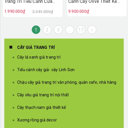
Trang Trí Tiểu Cảnh Cửa
Cảnh Cây Olive Thiết Kế
Hiệu (90X50X100cm)-
Thẩm Mỹ Trong Decor Hiện
1.990.000₫
9.900.000₫
2.341.000₫
BC242
Đại (145x115x215cm)-
RC118
1
2
3
...
17
CÂY GIẢ TRANG TRÍ
Cây lá xanh giả trang trí
Tiểu cảnh cây giả- cây Linh Sơn
Chậu cây giả trang trí văn phòng, quán cafe, nhà hàng
Cây oliu giả trang trí nội thất
Cây thạch nam giả thiết kế
Xương rồng giả decor