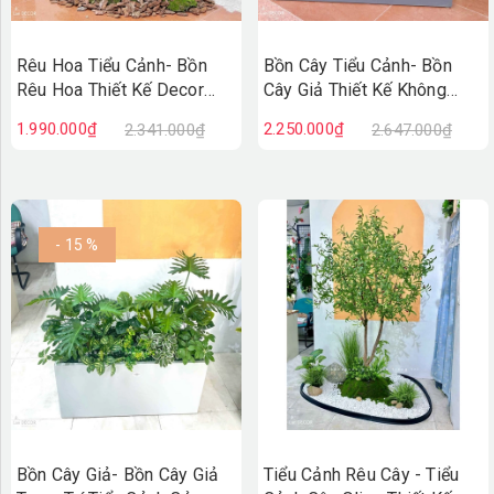
Rêu Hoa Tiểu Cảnh- Bồn
Bồn Cây Tiểu Cảnh- Bồn
Rêu Hoa Thiết Kế Decor
Cây Giả Thiết Kế Không
Không Gian Vintage
Gian Xanh Tự Nhiên
1.990.000₫
2.250.000₫
2.341.000₫
2.647.000₫
(30X40X75cm)- RC131
(120X50X90CM) - BC243
- 15 %
Bồn Cây Giả- Bồn Cây Giả
Tiểu Cảnh Rêu Cây - Tiểu