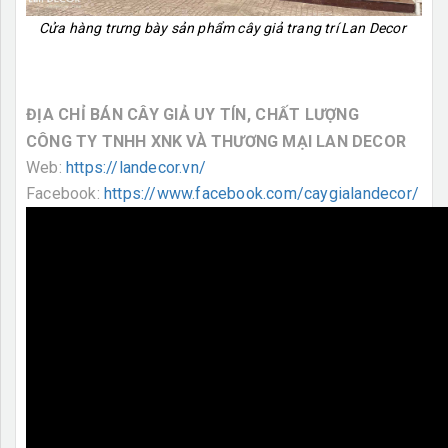
Cửa hàng trưng bày sản phẩm cây giả trang trí Lan Decor
ĐỊA CHỈ BÁN CÂY GIẢ UY TÍN, CHẤT LƯỢNG
CÔNG TY TNHH XNK VÀ THƯƠNG MẠI LAN DECOR
Web:
https://landecor.vn/
Facebook:
https://www.facebook.com/caygialandecor/