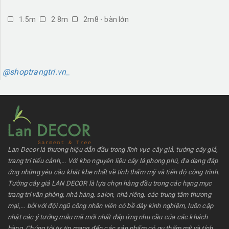
1.5m
2.8m
2m8 - bàn lớn
@shoptrangtri.vn_
Lan Decor là thương hiệu dẫn đầu trong lĩnh vực cây giả, tường cây giả,
trang trí tiểu cảnh,... Với kho nguyên liệu cây lá phong phú, đa dạng đáp
ứng những yêu cầu khắt khe nhất về tính thẩm mỹ và tiến độ công trình.
Tường cây giả LAN DECOR là lựa chọn hàng đầu trong các hạng mục
trang trí văn phòng, nhà hàng, salon, nhà riêng, các trung tâm thương
mại,... bởi với đội ngũ công nhân viên có bề dày kinh nghiệm, luôn cập
nhật các ý tưởng mẫu mã mới nhất đáp ứng nhu cầu của các khách
hàng. Chúng tôi tự tin mang đến các sản phẩm có gu thẩm mỹ và tính