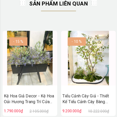
SẢN PHẨM LIÊN QUAN
- 15 %
- 10 %
Kệ Hoa Giả Decor - Kệ Hoa
Tiểu Cảnh Cây Giả - Thiết
Oải Hương Trang Trí Cửa
Kế Tiểu Cảnh Cây Bàng
Hiệu Vintage
Nhật Giả Decor Ấn Tượng
1.790.000₫
9.200.000₫
2.105.000₫
10.222.000₫
(100X50X110cm)- BC279
(90X200X230cm)- RC148