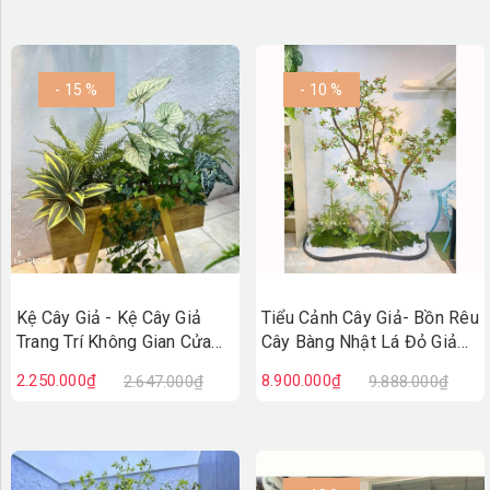
- 15 %
- 10 %
Kệ Cây Giả - Kệ Cây Giả
Tiểu Cảnh Cây Giả- Bồn Rêu
Trang Trí Không Gian Cửa
Cây Bàng Nhật Lá Đỏ Giả
Hiệu, Quán Cafe Độc Đáo
Decor Không Gian Cửa Hiệu
2.250.000₫
8.900.000₫
2.647.000₫
9.888.000₫
(100X50X110cm)- BC275
(90X200X220cm)- RC147