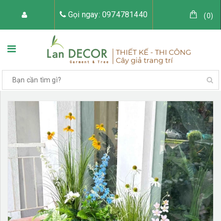
Gọi ngay: 0974781440
(
0
)
TRANG CHỦ
VỀ LAN DECOR
CÂY GIẢ TRANG TRÍ
TIỂU CẢNH CÂY GIẢ