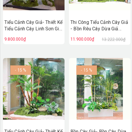
Tiểu Cảnh Cây Giả- Thiết Kế
Thi Công Tiểu Cảnh Cây Giả
Tiểu Cảnh Cây Linh Sơn Giả
- Bồn Rêu Cây Dừa Giả
Decor Không Gian Sống
Thiết Kế Tiểu Cảnh Quán
9.800.000₫
11.900.000₫
13.222.000₫
Xanh - RC143
Cafe
- 15 %
- 15 %
Tiểu Cảnh Cây Giả- Thiết Kế
Bồn Cây Giả- Bồn Cây Dừa