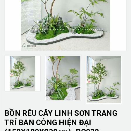
TƯỜNG CÂY GIẢ
KHĂN TRẢI BÀN
TƯ VẤN
LIÊN HỆ
BỒN RÊU CÂY LINH SƠN TRANG
TRÍ BAN CÔNG HIỆN ĐẠI