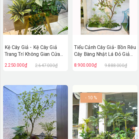
Kệ Cây Giả - Kệ Cây Giả
Tiểu Cảnh Cây Giả- Bồn Rêu
Trang Trí Không Gian Cửa
Cây Bàng Nhật Lá Đỏ Giả
Hiệu, Quán Cafe Độc Đáo
Decor Không Gian Cửa Hiệu
2.250.000₫
8.900.000₫
2.647.000₫
9.888.000₫
(100X50X110cm)- BC275
(90X200X220cm)- RC147
- 10 %