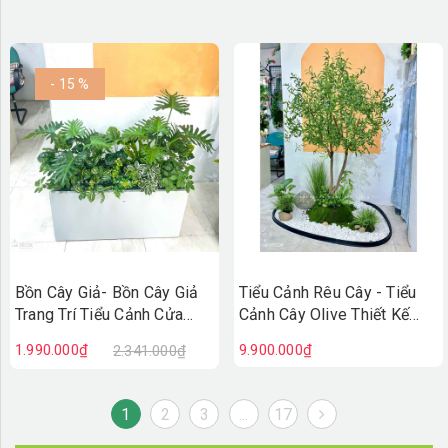
- 15 %
Bồn Cây Giả- Bồn Cây Giả
Tiểu Cảnh Rêu Cây - Tiểu
Trang Trí Tiểu Cảnh Cửa
Cảnh Cây Olive Thiết Kế
Hiệu (90X50X100cm)-
Thẩm Mỹ Trong Decor Hiện
1.990.000₫
9.900.000₫
2.341.000₫
BC242
Đại (145x115x215cm)-
RC118
1
2
3
...
17