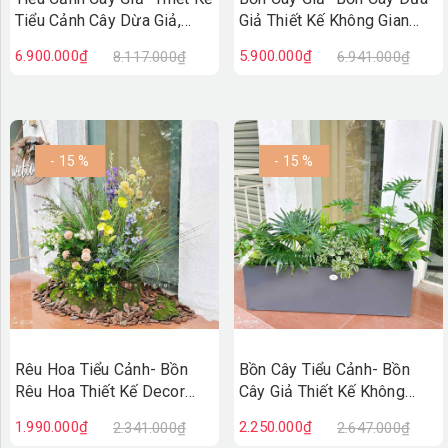
Tiểu Cảnh Cây Dừa Giả,
Giả Thiết Kế Không Gian
Kiến Tạo Không Gian Sống
Xanh Hiện Đại
6.900.000₫
5.900.000₫
8.117.000₫
6.941.000₫
Xanh (160X140X190cm)-
(150X80X200cm)- BC255
RC136
- 15 %
- 15 %
Rêu Hoa Tiểu Cảnh- Bồn
Bồn Cây Tiểu Cảnh- Bồn
Rêu Hoa Thiết Kế Decor
Cây Giả Thiết Kế Không
Không Gian Vintage
Gian Xanh Tự Nhiên
1.990.000₫
2.250.000₫
2.341.000₫
2.647.000₫
(30X40X75cm)- RC131
(120X50X90CM) - BC243