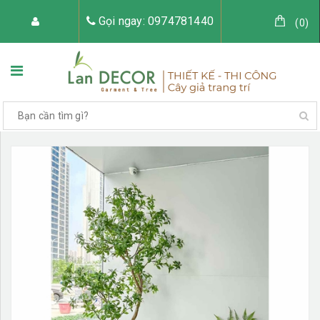
Gọi ngay: 0974781440
(
0
)
TRANG CHỦ
VỀ LAN DECOR
CÂY GIẢ TRANG TRÍ
TIỂU CẢNH CÂY GIẢ