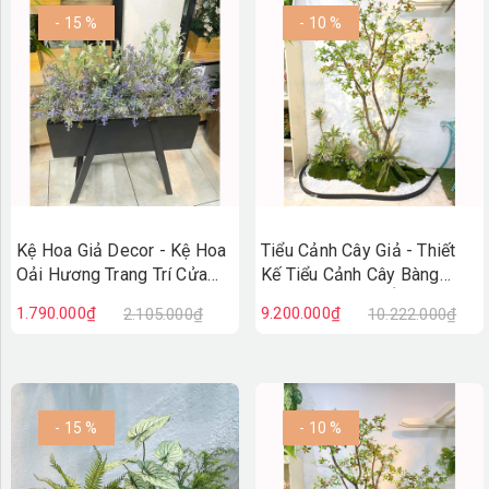
- 15 %
- 10 %
Kệ Hoa Giả Decor - Kệ Hoa
Tiểu Cảnh Cây Giả - Thiết
Oải Hương Trang Trí Cửa
Kế Tiểu Cảnh Cây Bàng
Hiệu Vintage
Nhật Giả Decor Ấn Tượng
1.790.000₫
9.200.000₫
2.105.000₫
10.222.000₫
(100X50X110cm)- BC279
(90X200X230cm)- RC148
- 15 %
- 10 %