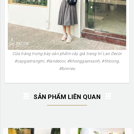
Cửa hàng trưng bày sản phẩm cây giả trang trí Lan Decor
#caygiatrangtri, #landecor, #khonggianxanh, #thicong,
#bonreu
SẢN PHẨM LIÊN QUAN