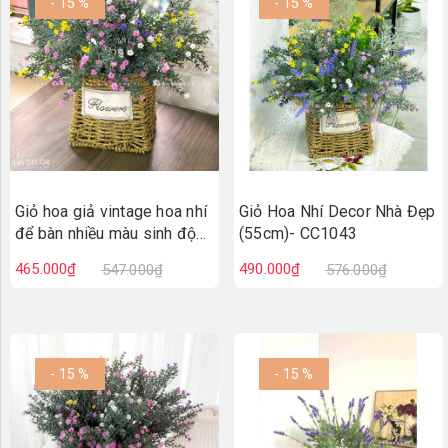
- 15 %
- 15 %
Giỏ hoa giả vintage hoa nhí
Giỏ Hoa Nhí Decor Nhà Đẹp
để bàn nhiều màu sinh động
(55cm)- CC1043
(40cm)- CC1044
465.000₫
490.000₫
547.000₫
576.000₫
- 15 %
- 15 %