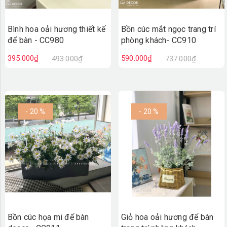
Bình hoa oải hương thiết kế
Bồn cúc mắt ngọc trang trí
để bàn - CC980
phòng khách- CC910
395.000₫
590.000₫
493.000₫
737.000₫
- 20 %
- 20 %
Bồn cúc họa mi để bàn
Giỏ hoa oải hương để bàn