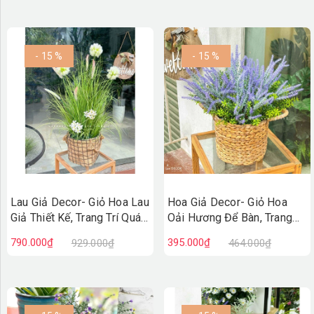
- 15 %
- 15 %
Lau Giả Decor- Giỏ Hoa Lau
Hoa Giả Decor- Giỏ Hoa
Giả Thiết Kế, Trang Trí Quán
Oải Hương Để Bàn, Trang
Cafe, Cửa Hiệu (85cm)-
Trí Kệ Tủ - CC1141
790.000₫
395.000₫
929.000₫
464.000₫
CC1226