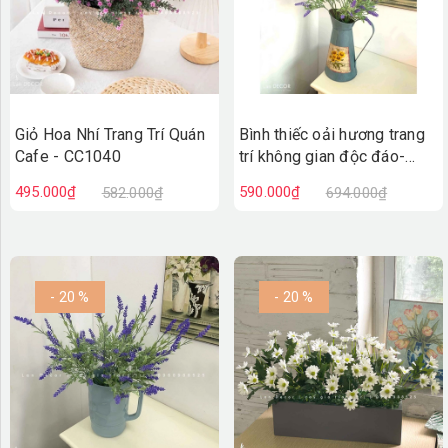
Giỏ Hoa Nhí Trang Trí Quán
Bình thiếc oải hương trang
Cafe - CC1040
trí không gian độc đáo-
CC972
495.000₫
590.000₫
582.000₫
694.000₫
- 20 %
- 20 %