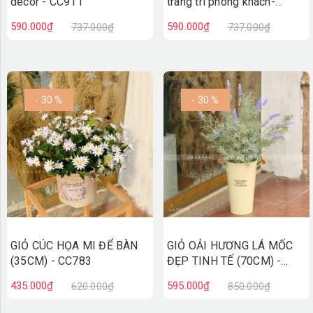
decor - CC911
trang trí phòng khách-
CC920
590.000₫
590.000₫
737.000₫
737.000₫
- 30 %
- 30 %
GIỎ CÚC HỌA MI ĐỂ BÀN
GIỎ OẢI HƯƠNG LÁ MỐC
(35CM) - CC783
ĐẸP TINH TẾ (70CM) -
CC760
435.000₫
595.000₫
620.000₫
850.000₫