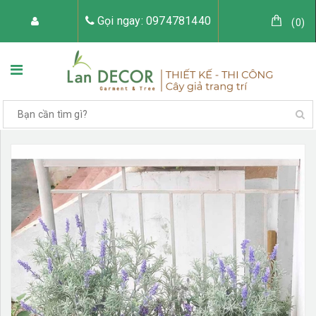
Gọi ngay: 0974781440
(
0
)
TRANG CHỦ
VỀ LAN DECOR
CÂY GIẢ TRANG TRÍ
TIỂU CẢNH CÂY GIẢ