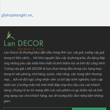
@shoptrangtri.vn_
Lan Decor là thương hiệu dẫn đầu trong lĩnh vực cây giả, tường cây giả,
trang trí tiểu cảnh,... Với kho nguyên liệu cây lá phong phú, đa dạng đáp
ứng những yêu cầu khắt khe nhất về tính thẩm mỹ và tiến độ công trình.
Tường cây giả LAN DECOR là lựa chọn hàng đầu trong các hạng mục
trang trí văn phòng, nhà hàng, salon, nhà riêng, các trung tâm thương
mại,... bởi với đội ngũ công nhân viên có bề dày kinh nghiệm, luôn cập
nhật các ý tưởng mẫu mã mới nhất đáp ứng nhu cầu của các khách
hàng. Chúng tôi tự tin mang đến các sản phẩm có gu thẩm mỹ và tính
ứng dụng cao cho khách hàng, tạo ấn tượng độc đáo nâng tầm không
gian.