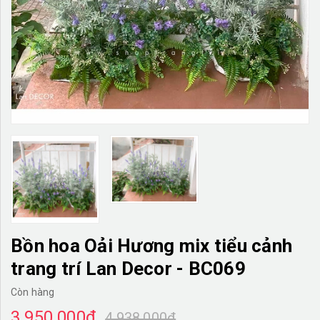
TƯỜNG CÂY GIẢ
KHĂN TRẢI BÀN
TƯ VẤN
LIÊN HỆ
Bồn hoa Oải Hương mix tiểu cảnh
trang trí Lan Decor - BC069
Còn hàng
3.950.000₫
4.938.000₫