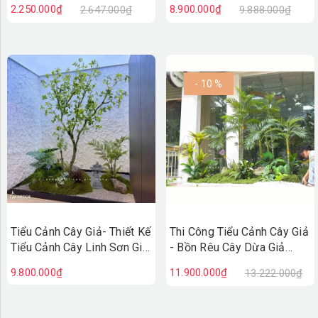
2.250.000₫
8.900.000₫
2.647.000₫
9.888.000₫
(100X50X110cm)- BC275
(90X200X220cm)- RC147
- 10 %
Tiểu Cảnh Cây Giả- Thiết Kế
Thi Công Tiểu Cảnh Cây Giả
Tiểu Cảnh Cây Linh Sơn Giả
- Bồn Rêu Cây Dừa Giả
Decor Không Gian Sống
Thiết Kế Tiểu Cảnh Quán
9.800.000₫
11.900.000₫
13.222.000₫
Xanh - RC143
Cafe