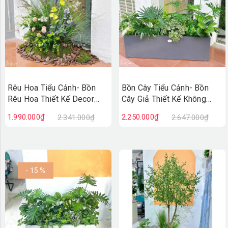
Rêu Hoa Tiểu Cảnh- Bồn
Bồn Cây Tiểu Cảnh- Bồn
Rêu Hoa Thiết Kế Decor
Cây Giả Thiết Kế Không
Không Gian Vintage
Gian Xanh Tự Nhiên
1.990.000₫
2.250.000₫
2.341.000₫
2.647.000₫
(30X40X75cm)- RC131
(120X50X90CM) - BC243
- 15 %