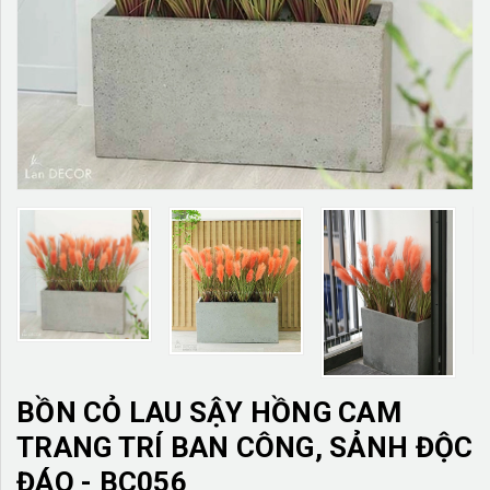
TƯỜNG CÂY GIẢ
KHĂN TRẢI BÀN
TƯ VẤN
LIÊN HỆ
BỒN CỎ LAU SẬY HỒNG CAM
TRANG TRÍ BAN CÔNG, SẢNH ĐỘC
ĐÁO - BC056