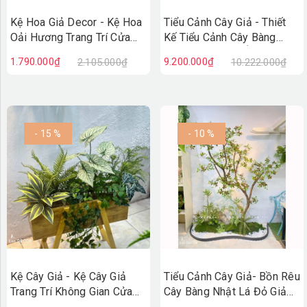
Kệ Hoa Giả Decor - Kệ Hoa
Tiểu Cảnh Cây Giả - Thiết
Oải Hương Trang Trí Cửa
Kế Tiểu Cảnh Cây Bàng
Hiệu Vintage
Nhật Giả Decor Ấn Tượng
1.790.000₫
9.200.000₫
2.105.000₫
10.222.000₫
(100X50X110cm)- BC279
(90X200X230cm)- RC148
- 15 %
- 10 %
Kệ Cây Giả - Kệ Cây Giả
Tiểu Cảnh Cây Giả- Bồn Rêu
Trang Trí Không Gian Cửa
Cây Bàng Nhật Lá Đỏ Giả
Hiệu, Quán Cafe Độc Đáo
Decor Không Gian Cửa Hiệu