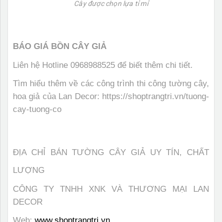
Cây được chọn lựa tỉ mỉ
BÁO GIÁ BỒN CÂY GIẢ
Liên hệ Hotline 0968988525 để biết thêm chi tiết.
Tìm hiểu thêm về các công trình thi công tường cây,
hoa giả của Lan Decor: https://shoptrangtri.vn/tuong-
cay-tuong-co
ĐỊA CHỈ BÁN TƯỜNG CÂY GIẢ UY TÍN, CHẤT
LƯỢNG
CÔNG TY TNHH XNK VÀ THƯƠNG MẠI LAN
DECOR
Web:
www.shoptrangtri.vn