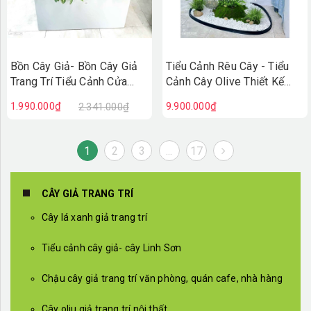
Bồn Cây Giả- Bồn Cây Giả
Tiểu Cảnh Rêu Cây - Tiểu
Trang Trí Tiểu Cảnh Cửa
Cảnh Cây Olive Thiết Kế
Hiệu (90X50X100cm)-
Thẩm Mỹ Trong Decor Hiện
1.990.000₫
9.900.000₫
2.341.000₫
BC242
Đại (145x115x215cm)-
RC118
1
2
3
...
17
CÂY GIẢ TRANG TRÍ
Cây lá xanh giả trang trí
Tiểu cảnh cây giả- cây Linh Sơn
Chậu cây giả trang trí văn phòng, quán cafe, nhà hàng
Cây oliu giả trang trí nội thất