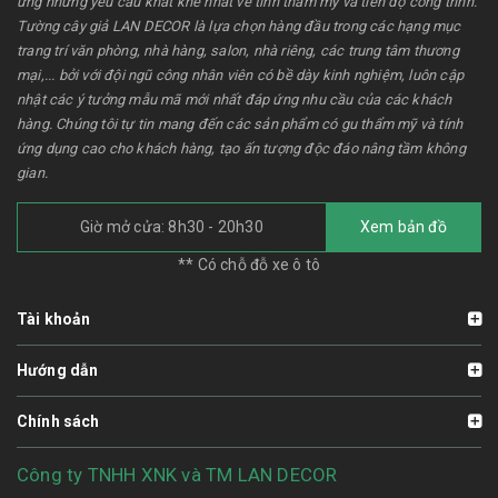
ứng những yêu cầu khắt khe nhất về tính thẩm mỹ và tiến độ công trình.
Tường cây giả LAN DECOR là lựa chọn hàng đầu trong các hạng mục
trang trí văn phòng, nhà hàng, salon, nhà riêng, các trung tâm thương
mại,... bởi với đội ngũ công nhân viên có bề dày kinh nghiệm, luôn cập
nhật các ý tưởng mẫu mã mới nhất đáp ứng nhu cầu của các khách
hàng. Chúng tôi tự tin mang đến các sản phẩm có gu thẩm mỹ và tính
ứng dụng cao cho khách hàng, tạo ấn tượng độc đáo nâng tầm không
gian.
Giờ mở cửa: 8h30 - 20h30
Xem bản đồ
** Có chỗ đỗ xe ô tô
Tài khoản
Hướng dẫn
Chính sách
Công ty TNHH XNK và TM LAN DECOR