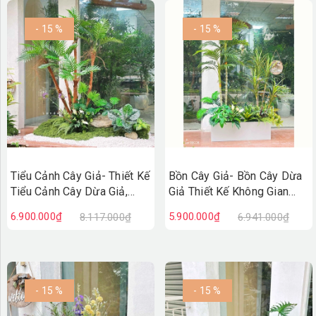
- 15 %
- 15 %
Tiểu Cảnh Cây Giả- Thiết Kế
Bồn Cây Giả- Bồn Cây Dừa
Tiểu Cảnh Cây Dừa Giả,
Giả Thiết Kế Không Gian
Kiến Tạo Không Gian Sống
Xanh Hiện Đại
6.900.000₫
5.900.000₫
8.117.000₫
6.941.000₫
Xanh (160X140X190cm)-
(150X80X200cm)- BC255
RC136
- 15 %
- 15 %