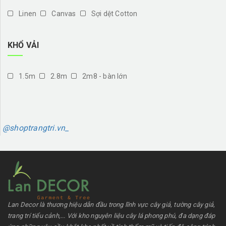
Linen
Canvas
Sợi dệt Cotton
KHỔ VẢI
1.5m
2.8m
2m8 - bàn lớn
@shoptrangtri.vn_
Lan Decor là thương hiệu dẫn đầu trong lĩnh vực cây giả, tường cây giả,
trang trí tiểu cảnh,... Với kho nguyên liệu cây lá phong phú, đa dạng đáp