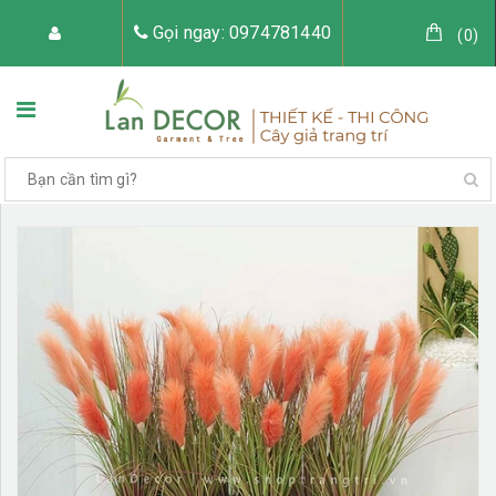
Gọi ngay: 0974781440
(
0
)
TRANG CHỦ
VỀ LAN DECOR
CÂY GIẢ TRANG TRÍ
TIỂU CẢNH CÂY GIẢ