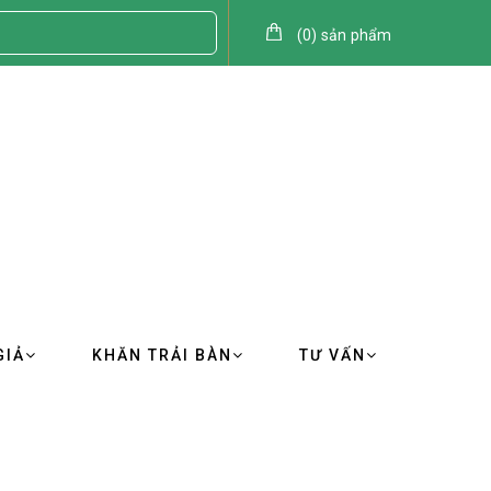
(
0
)
sản phẩm
GIẢ
KHĂN TRẢI BÀN
TƯ VẤN