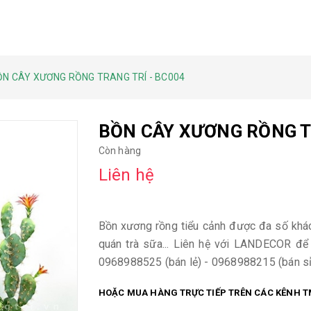
ỒN CÂY XƯƠNG RỒNG TRANG TRÍ - BC004
BỒN CÂY XƯƠNG RỒNG T
Còn hàng
Liên hệ
Bồn xương rồng tiểu cảnh được đa số khách
quán trà sữa... Liên hệ với LANDECOR để 
0968988525 (bán lẻ) - 0968988215 (bán sỉ
HOẶC MUA HÀNG TRỰC TIẾP TRÊN CÁC KÊNH T