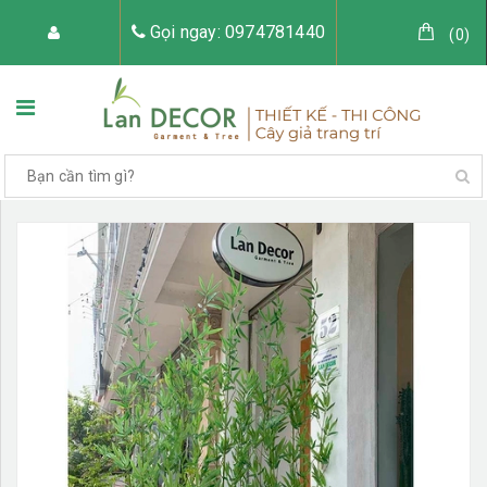
Gọi ngay: 0974781440
(
0
)
TRANG CHỦ
VỀ LAN DECOR
CÂY GIẢ TRANG TRÍ
TIỂU CẢNH CÂY GIẢ