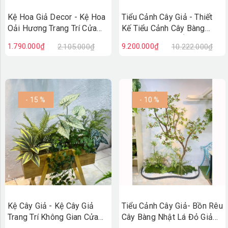
Kệ Hoa Giả Decor - Kệ Hoa
Tiểu Cảnh Cây Giả - Thiết
Oải Hương Trang Trí Cửa
Kế Tiểu Cảnh Cây Bàng
Hiệu Vintage
Nhật Giả Decor Ấn Tượng
1.790.000₫
9.200.000₫
2.105.000₫
10.222.000₫
(100X50X110cm)- BC279
(90X200X230cm)- RC148
- 15 %
- 10 %
Kệ Cây Giả - Kệ Cây Giả
Tiểu Cảnh Cây Giả- Bồn Rêu
Trang Trí Không Gian Cửa
Cây Bàng Nhật Lá Đỏ Giả