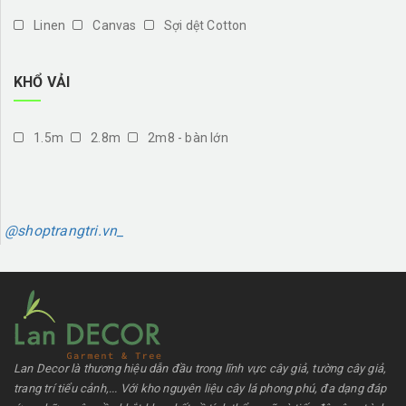
Linen
Canvas
Sợi dệt Cotton
KHỔ VẢI
1.5m
2.8m
2m8 - bàn lớn
@shoptrangtri.vn_
Lan Decor là thương hiệu dẫn đầu trong lĩnh vực cây giả, tường cây giả,
trang trí tiểu cảnh,... Với kho nguyên liệu cây lá phong phú, đa dạng đáp