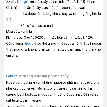
>>
cây trúc giả
với thân cây cao mảnh, đốt dài từ 10-20cm.
Chất liệu: - Thân là cây trúc thật được sơn bảo quán
- Lá được làm bằng nhựa, dày và mướt giống hệt lá
thật
- Bồn gỗ cao su tự nhiên
Màu sắc: xanh lá
Kích thước: Cao 150-200cm ( tùy bồn cắm mix ), dài 120cm
Công dụng:
trúc giá
có thể trang trí được cả nội thất và ngoại
thất, mang lại không gian xanh mát tạo cảm giác thư thái cho
gia chủ.
Cây trúc
mang ý nghĩa phong thủy
Người cổ thường ví von những người có phẩm chất cao giống
như cây trúc và xem đó là tượng trưng cho sự rắn rỏi, kiên
cường, bất khuất. Loài trúc còn thường được nhắc đến với sự
cát tường, thịnh vượng
Trong ruột trúc thường rỗng hoặc có một màng mỏng tượng