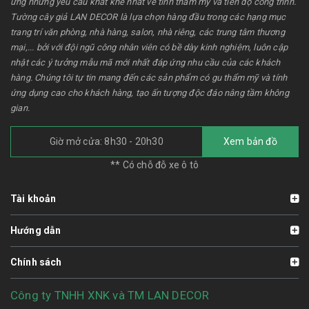
ứng những yêu cầu khắt khe nhất về tính thẩm mỹ và tiến độ công trình.
Tường cây giả LAN DECOR là lựa chọn hàng đầu trong các hạng mục
trang trí văn phòng, nhà hàng, salon, nhà riêng, các trung tâm thương
mại,... bởi với đội ngũ công nhân viên có bề dày kinh nghiệm, luôn cập
nhật các ý tưởng mẫu mã mới nhất đáp ứng nhu cầu của các khách
hàng. Chúng tôi tự tin mang đến các sản phẩm có gu thẩm mỹ và tính
ứng dụng cao cho khách hàng, tạo ấn tượng độc đáo nâng tầm không
gian.
Giờ mở cửa: 8h30 - 20h30
Xem bản đồ
** Có chỗ đỗ xe ô tô
Tài khoản
Hướng dẫn
Chính sách
Công ty TNHH XNK và TM LAN DECOR