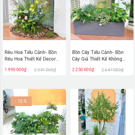
Rêu Hoa Tiểu Cảnh- Bồn
Bồn Cây Tiểu Cảnh- Bồn
Rêu Hoa Thiết Kế Decor
Cây Giả Thiết Kế Không
Không Gian Vintage
Gian Xanh Tự Nhiên
1.990.000₫
2.250.000₫
2.341.000₫
2.647.000₫
(30X40X75cm)- RC131
(120X50X90CM) - BC243
- 15 %