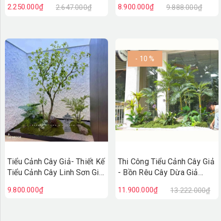
Hiệu, Quán Cafe Độc Đáo
Decor Không Gian Cửa Hiệu
2.250.000₫
8.900.000₫
2.647.000₫
9.888.000₫
(100X50X110cm)- BC275
(90X200X220cm)- RC147
- 10 %
Tiểu Cảnh Cây Giả- Thiết Kế
Thi Công Tiểu Cảnh Cây Giả
Tiểu Cảnh Cây Linh Sơn Giả
- Bồn Rêu Cây Dừa Giả
Decor Không Gian Sống
Thiết Kế Tiểu Cảnh Quán
9.800.000₫
11.900.000₫
13.222.000₫
Xanh - RC143
Cafe