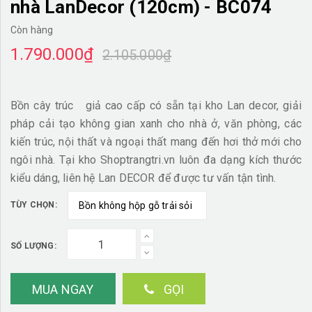
nhà LanDecor (120cm) - BC074
Còn hàng
1.790.000₫
2.105.000₫
Bồn cây trúc giả cao cấp có sẵn tại kho Lan decor, giải
pháp cải tạo không gian xanh cho nhà ở, văn phòng, các
kiến trúc, nội thất và ngoại thất mang đến hơi thở mới cho
ngôi nhà. Tại kho Shoptrangtri.vn luôn đa dạng kích thước
kiểu dáng, liên hệ Lan DECOR để được tư vấn tận tình.
TÙY CHỌN:
SỐ LƯỢNG:
MUA NGAY
GỌI