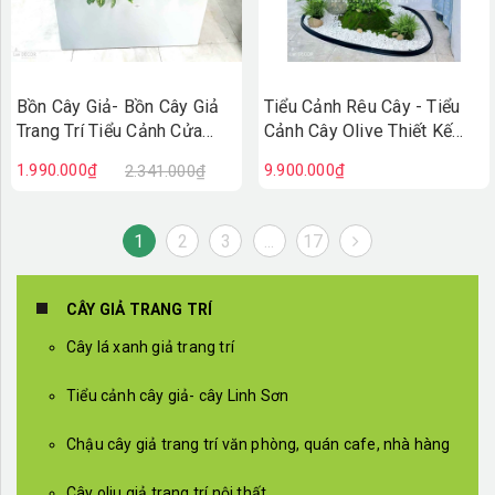
Bồn Cây Giả- Bồn Cây Giả
Tiểu Cảnh Rêu Cây - Tiểu
Trang Trí Tiểu Cảnh Cửa
Cảnh Cây Olive Thiết Kế
Hiệu (90X50X100cm)-
Thẩm Mỹ Trong Decor Hiện
1.990.000₫
9.900.000₫
2.341.000₫
BC242
Đại (145x115x215cm)-
RC118
1
2
3
...
17
CÂY GIẢ TRANG TRÍ
Cây lá xanh giả trang trí
Tiểu cảnh cây giả- cây Linh Sơn
Chậu cây giả trang trí văn phòng, quán cafe, nhà hàng
Cây oliu giả trang trí nội thất