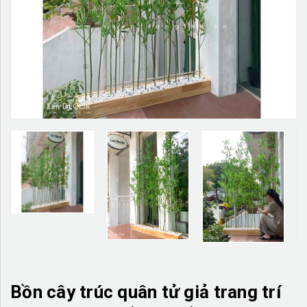
TƯỜNG CÂY GIẢ
KHĂN TRẢI BÀN
TƯ VẤN
LIÊN HỆ
Bồn cây trúc quân tử giả trang trí