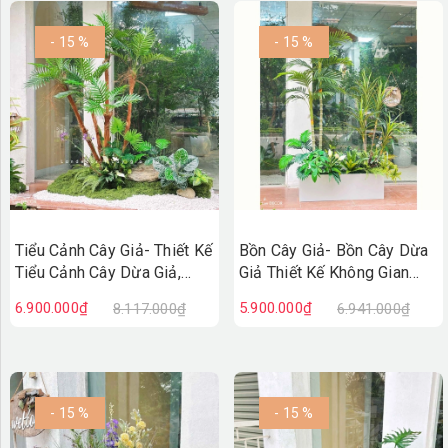
- 15 %
- 15 %
Tiểu Cảnh Cây Giả- Thiết Kế
Bồn Cây Giả- Bồn Cây Dừa
Tiểu Cảnh Cây Dừa Giả,
Giả Thiết Kế Không Gian
Kiến Tạo Không Gian Sống
Xanh Hiện Đại
6.900.000₫
5.900.000₫
8.117.000₫
6.941.000₫
Xanh (160X140X190cm)-
(150X80X200cm)- BC255
RC136
- 15 %
- 15 %