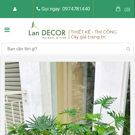
Gọi ngay: 0974781440
(
0
)
TRANG CHỦ
VỀ LAN DECOR
CÂY GIẢ TRANG TRÍ
TIỂU CẢNH CÂY GIẢ