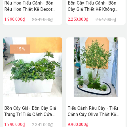
Rêu Hoa Tiểu Cảnh- Bồn
Bồn Cây Tiểu Cảnh- Bồn
Rêu Hoa Thiết Kế Decor
Cây Giả Thiết Kế Không
Không Gian Vintage
Gian Xanh Tự Nhiên
1.990.000₫
2.250.000₫
2.341.000₫
2.647.000₫
(30X40X75cm)- RC131
(120X50X90CM) - BC243
- 15 %
Bồn Cây Giả- Bồn Cây Giả
Tiểu Cảnh Rêu Cây - Tiểu
Trang Trí Tiểu Cảnh Cửa
Cảnh Cây Olive Thiết Kế
Hiệu (90X50X100cm)-
Thẩm Mỹ Trong Decor Hiện
1.990.000₫
9.900.000₫
2.341.000₫
BC242
Đại (145x115x215cm)-