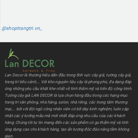
@shoptrangtri.vn_
Lan Decor là thương hiệu dẫn đầu trong lĩnh vực cây giả, tường cây giả,
trang trí tiểu cảnh,... Với kho nguyên liệu cây lá phong phú, đa dạng đáp
ứng những yêu cầu khắt khe nhất về tính thẩm mỹ và tiến độ công trình.
Tường cây giả LAN DECOR là lựa chọn hàng đầu trong các hạng mục
trang trí văn phòng, nhà hàng, salon, nhà riêng, các trung tâm thương
mại,... bởi với đội ngũ công nhân viên có bề dày kinh nghiệm, luôn cập
nhật các ý tưởng mẫu mã mới nhất đáp ứng nhu cầu của các khách
hàng. Chúng tôi tự tin mang đến các sản phẩm có gu thẩm mỹ và tính
ứng dụng cao cho khách hàng, tạo ấn tượng độc đáo nâng tầm không
gian.