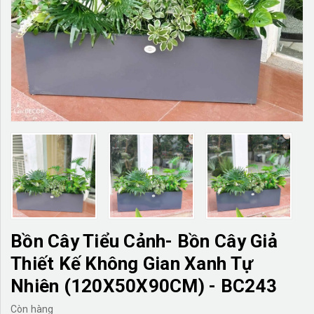
TƯỜNG CÂY GIẢ
KHĂN TRẢI BÀN
TƯ VẤN
LIÊN HỆ
Bồn Cây Tiểu Cảnh- Bồn Cây Giả
Thiết Kế Không Gian Xanh Tự
Nhiên (120X50X90CM) - BC243
Còn hàng