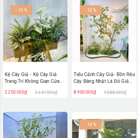
- 15 %
- 10 %
Kệ Cây Giả - Kệ Cây Giả
Tiểu Cảnh Cây Giả- Bồn Rêu
Trang Trí Không Gian Cửa
Cây Bàng Nhật Lá Đỏ Giả
Hiệu, Quán Cafe Độc Đáo
Decor Không Gian Cửa Hiệu
2.250.000₫
8.900.000₫
2.647.000₫
9.888.000₫
(100X50X110cm)- BC275
(90X200X220cm)- RC147
- 10 %