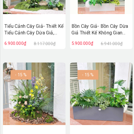
Tiểu Cảnh Cây Giả- Thiết Kế
Bồn Cây Giả- Bồn Cây Dừa
Tiểu Cảnh Cây Dừa Giả,
Giả Thiết Kế Không Gian
Kiến Tạo Không Gian Sống
Xanh Hiện Đại
6.900.000₫
5.900.000₫
8.117.000₫
6.941.000₫
Xanh (160X140X190cm)-
(150X80X200cm)- BC255
RC136
- 15 %
- 15 %