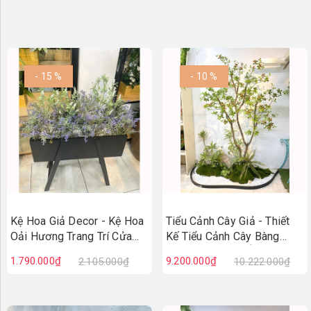
- 15 %
- 10 %
Kệ Hoa Giả Decor - Kệ Hoa
Tiểu Cảnh Cây Giả - Thiết
Oải Hương Trang Trí Cửa
Kế Tiểu Cảnh Cây Bàng
Hiệu Vintage
Nhật Giả Decor Ấn Tượng
1.790.000₫
9.200.000₫
2.105.000₫
10.222.000₫
(100X50X110cm)- BC279
(90X200X230cm)- RC148