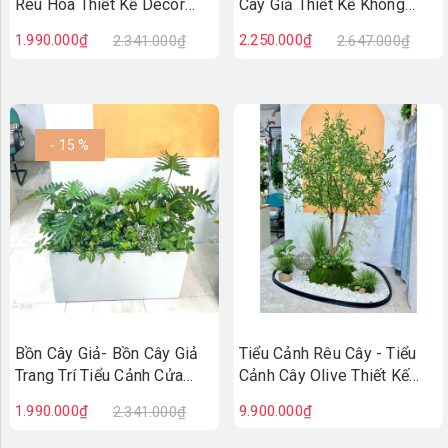
Rêu Hoa Thiết Kế Decor
Cây Giả Thiết Kế Không
Không Gian Vintage
Gian Xanh Tự Nhiên
1.990.000₫
2.250.000₫
2.341.000₫
2.647.000₫
(30X40X75cm)- RC131
(120X50X90CM) - BC243
- 15 %
Bồn Cây Giả- Bồn Cây Giả
Tiểu Cảnh Rêu Cây - Tiểu
Trang Trí Tiểu Cảnh Cửa
Cảnh Cây Olive Thiết Kế
Hiệu (90X50X100cm)-
Thẩm Mỹ Trong Decor Hiện
1.990.000₫
9.900.000₫
2.341.000₫
BC242
Đại (145x115x215cm)-
RC118