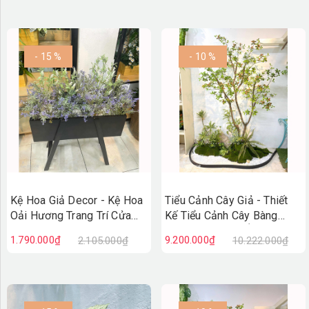
- 15 %
- 10 %
Kệ Hoa Giả Decor - Kệ Hoa
Tiểu Cảnh Cây Giả - Thiết
Oải Hương Trang Trí Cửa
Kế Tiểu Cảnh Cây Bàng
Hiệu Vintage
Nhật Giả Decor Ấn Tượng
1.790.000₫
9.200.000₫
2.105.000₫
10.222.000₫
(100X50X110cm)- BC279
(90X200X230cm)- RC148