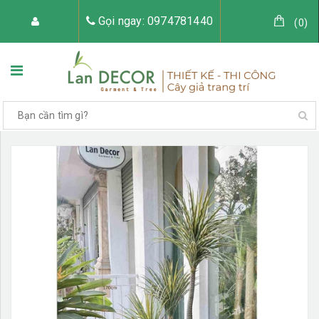
Gọi ngay: 0974781440
(
0
)
TRANG CHỦ
VỀ LAN DECOR
CÂY GIẢ TRANG TRÍ
TIỂU CẢNH CÂY GIẢ