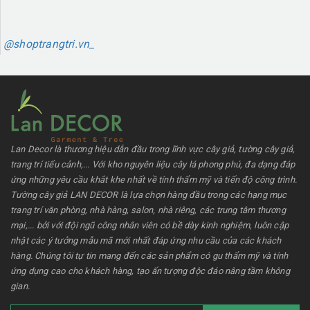
@shoptrangtri.vn_
Lan Decor là thương hiệu dẫn đầu trong lĩnh vực cây giả, tường cây giả,
trang trí tiểu cảnh,... Với kho nguyên liệu cây lá phong phú, đa dạng đáp
ứng những yêu cầu khắt khe nhất về tính thẩm mỹ và tiến độ công trình.
Tường cây giả LAN DECOR là lựa chọn hàng đầu trong các hạng mục
trang trí văn phòng, nhà hàng, salon, nhà riêng, các trung tâm thương
mại,... bởi với đội ngũ công nhân viên có bề dày kinh nghiệm, luôn cập
nhật các ý tưởng mẫu mã mới nhất đáp ứng nhu cầu của các khách
hàng. Chúng tôi tự tin mang đến các sản phẩm có gu thẩm mỹ và tính
ứng dụng cao cho khách hàng, tạo ấn tượng độc đáo nâng tầm không
gian.