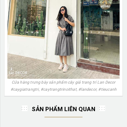
Cửa hàng trưng bày sản phẩm cây giả trang trí Lan Decor
#caygiatrangtri, #caytrangtrinoithat, #landecor, #tieucanh
SẢN PHẨM LIÊN QUAN