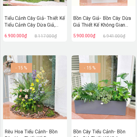
Tiểu Cảnh Cây Giả- Thiết Kế
Bồn Cây Giả- Bồn Cây Dừa
Tiểu Cảnh Cây Dừa Giả,
Giả Thiết Kế Không Gian
Kiến Tạo Không Gian Sống
Xanh Hiện Đại
6.900.000₫
5.900.000₫
8.117.000₫
6.941.000₫
Xanh (160X140X190cm)-
(150X80X200cm)- BC255
RC136
- 15 %
- 15 %
Rêu Hoa Tiểu Cảnh- Bồn
Bồn Cây Tiểu Cảnh- Bồn