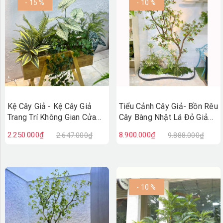
- 15 %
- 10 %
Kệ Cây Giả - Kệ Cây Giả
Tiểu Cảnh Cây Giả- Bồn Rêu
Trang Trí Không Gian Cửa
Cây Bàng Nhật Lá Đỏ Giả
Hiệu, Quán Cafe Độc Đáo
Decor Không Gian Cửa Hiệu
2.250.000₫
8.900.000₫
2.647.000₫
9.888.000₫
(100X50X110cm)- BC275
(90X200X220cm)- RC147
- 10 %