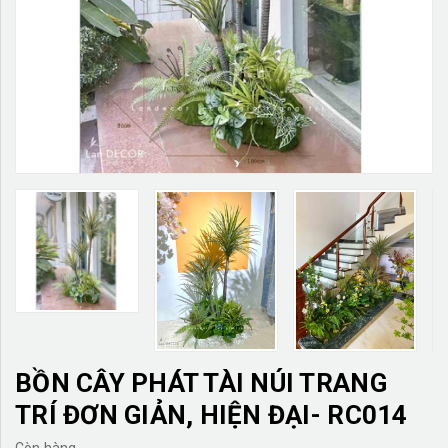
TƯỜNG CÂY GIẢ
KHĂN TRẢI BÀN
TƯ VẤN
LIÊN HỆ
BỒN CÂY PHÁT TÀI NÚI TRANG
TRÍ ĐƠN GIẢN, HIỆN ĐẠI- RC014