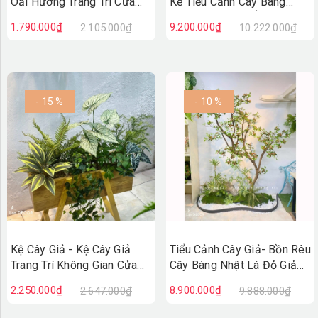
Oải Hương Trang Trí Cửa
Kế Tiểu Cảnh Cây Bàng
Hiệu Vintage
Nhật Giả Decor Ấn Tượng
1.790.000₫
9.200.000₫
2.105.000₫
10.222.000₫
(100X50X110cm)- BC279
(90X200X230cm)- RC148
- 15 %
- 10 %
Kệ Cây Giả - Kệ Cây Giả
Tiểu Cảnh Cây Giả- Bồn Rêu
Trang Trí Không Gian Cửa
Cây Bàng Nhật Lá Đỏ Giả
Hiệu, Quán Cafe Độc Đáo
Decor Không Gian Cửa Hiệu
2.250.000₫
8.900.000₫
2.647.000₫
9.888.000₫
(100X50X110cm)- BC275
(90X200X220cm)- RC147