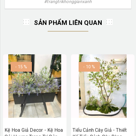
#trangtrikhonggianxanh
SẢN PHẨM LIÊN QUAN
- 15 %
- 10 %
Kệ Hoa Giả Decor - Kệ Hoa
Tiểu Cảnh Cây Giả - Thiết