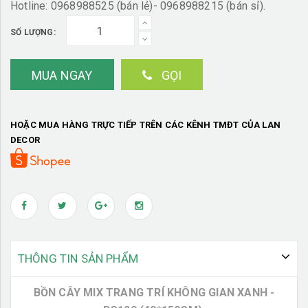
Hotline: 0968988525 (bán lẻ)- 0968988215 (bán sỉ).
SỐ LƯỢNG:
MUA NGAY
GỌI
HOẶC MUA HÀNG TRỰC TIẾP TRÊN CÁC KÊNH TMĐT CỦA LAN
DECOR
THÔNG TIN SẢN PHẨM
BỒN CÂY MIX TRANG TRÍ KHÔNG GIAN XANH -