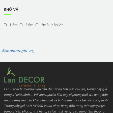
KHỔ VẢI
1.5m
2.8m
2m8 - bàn lớn
@shoptrangtri.vn_
Lan Decor là thương hiệu dẫn đầu trong lĩnh vực cây giả, tường cây giả,
trang trí tiểu cảnh,... Với kho nguyên liệu cây lá phong phú, đa dạng đáp
ứng những yêu cầu khắt khe nhất về tính thẩm mỹ và tiến độ công trình.
Tường cây giả LAN DECOR là lựa chọn hàng đầu trong các hạng mục
trang trí văn phòng, nhà hàng, salon, nhà riêng, các trung tâm thương