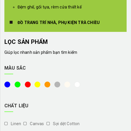
Đệm ghế, gối tựa, rèm cửa thiết kế
ĐỒ TRANG TRÍ NHÀ, PHỤ KIỆN TRÀ CHIỀU
LỌC SẢN PHẨM
Giúp lọc nhanh sản phẩm bạn tìm kiếm
MÀU SẮC
CHẤT LIỆU
Linen
Canvas
Sợi dệt Cotton