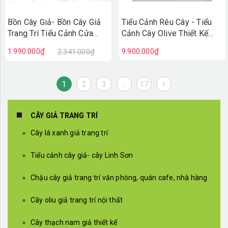
Bồn Cây Giả- Bồn Cây Giả
Tiểu Cảnh Rêu Cây - Tiểu
Trang Trí Tiểu Cảnh Cửa
Cảnh Cây Olive Thiết Kế
Hiệu (90X50X100cm)-
Thẩm Mỹ Trong Decor Hiện
1.990.000₫
9.900.000₫
2.341.000₫
BC242
Đại (145x115x215cm)-
RC118
1
2
3
...
17
CÂY GIẢ TRANG TRÍ
Cây lá xanh giả trang trí
Tiểu cảnh cây giả- cây Linh Sơn
Chậu cây giả trang trí văn phòng, quán cafe, nhà hàng
Cây oliu giả trang trí nội thất
Cây thạch nam giả thiết kế