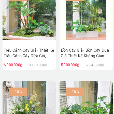
Tiểu Cảnh Cây Giả- Thiết Kế
Bồn Cây Giả- Bồn Cây Dừa
Tiểu Cảnh Cây Dừa Giả,
Giả Thiết Kế Không Gian
Kiến Tạo Không Gian Sống
Xanh Hiện Đại
6.900.000₫
5.900.000₫
8.117.000₫
6.941.000₫
Xanh (160X140X190cm)-
(150X80X200cm)- BC255
RC136
- 15 %
- 15 %