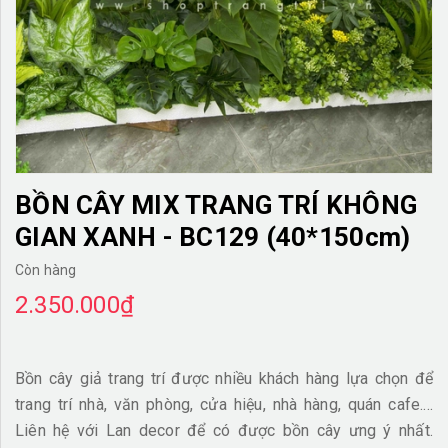
TƯỜNG CÂY GIẢ
KHĂN TRẢI BÀN
TƯ VẤN
LIÊN HỆ
BỒN CÂY MIX TRANG TRÍ KHÔNG
GIAN XANH - BC129 (40*150cm)
Còn hàng
2.350.000₫
Bồn cây giả trang trí được nhiều khách hàng lựa chọn để
trang trí nhà, văn phòng, cửa hiệu, nhà hàng, quán cafe....
Liên hệ với Lan decor để có được bồn cây ưng ý nhất.