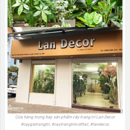
Cửa hàng trưng bày sản phẩm cây trang trí Lan Decor
#caygiatrangtri, #caytrangtrinoithat, #landecor,