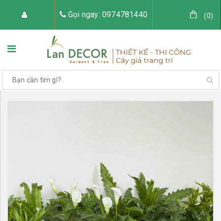
Gọi ngay: 0974781440
(
0
)
TRANG CHỦ
VỀ LAN DECOR
CÂY GIẢ TRANG TRÍ
TIỂU CẢNH CÂY GIẢ