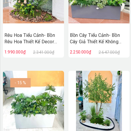
Rêu Hoa Tiểu Cảnh- Bồn
Bồn Cây Tiểu Cảnh- Bồn
Rêu Hoa Thiết Kế Decor
Cây Giả Thiết Kế Không
Không Gian Vintage
Gian Xanh Tự Nhiên
1.990.000₫
2.250.000₫
2.341.000₫
2.647.000₫
(30X40X75cm)- RC131
(120X50X90CM) - BC243
- 15 %