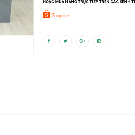
HOẶC MUA HÀNG TRỰC TIẾP TRÊN CÁC KÊNH T