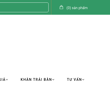
(
0
)
sản phẩm
GIẢ
KHĂN TRẢI BÀN
TƯ VẤN