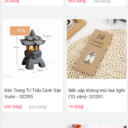
26.000₫
665.000₫
782.000₫
- 15 %
Đèn Trang Trí Tiểu Cảnh Sân
Nến sáp không mùi tea light
Vườn - DC095
(10 viên)- DC091
690.000₫
19.000₫
811.000₫