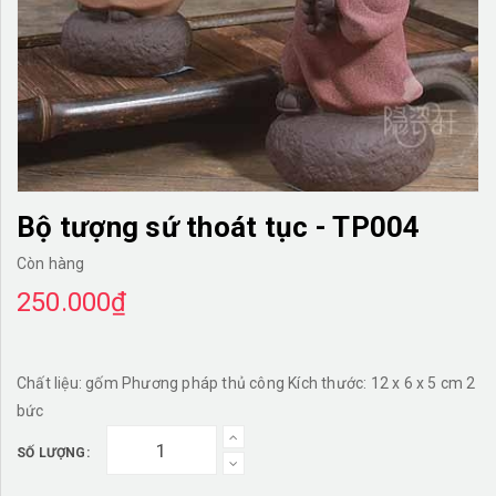
TƯỜNG CÂY GIẢ
KHĂN TRẢI BÀN
TƯ VẤN
LIÊN HỆ
Bộ tượng sứ thoát tục - TP004
Còn hàng
250.000₫
Chất liệu: gốm Phương pháp thủ công Kích thước: 12 x 6 x 5 cm 2
bức
SỐ LƯỢNG: