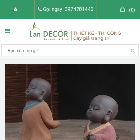
Gọi ngay: 0974781440
(
0
)
TRANG CHỦ
VỀ LAN DECOR
CÂY GIẢ TRANG TRÍ
TIỂU CẢNH CÂY GIẢ