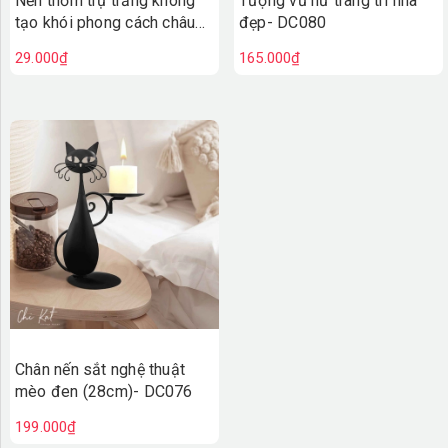
Nến thơm trụ trắng không
Tượng vũ nữ trang trí nhà
tạo khói phong cách châu
đẹp- DC080
Âu - DC081
29.000₫
165.000₫
Chân nến sắt nghệ thuật
mèo đen (28cm)- DC076
199.000₫