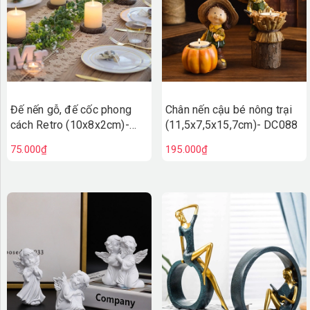
Đế nến gỗ, đế cốc phong
Chân nến cậu bé nông trại
cách Retro (10x8x2cm)-
(11,5x7,5x15,7cm)- DC088
DC089
75.000₫
195.000₫