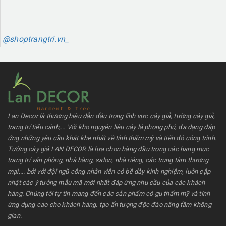
@shoptrangtri.vn_
Lan Decor là thương hiệu dẫn đầu trong lĩnh vực cây giả, tường cây giả,
trang trí tiểu cảnh,... Với kho nguyên liệu cây lá phong phú, đa dạng đáp
ứng những yêu cầu khắt khe nhất về tính thẩm mỹ và tiến độ công trình.
Tường cây giả LAN DECOR là lựa chọn hàng đầu trong các hạng mục
trang trí văn phòng, nhà hàng, salon, nhà riêng, các trung tâm thương
mại,... bởi với đội ngũ công nhân viên có bề dày kinh nghiệm, luôn cập
nhật các ý tưởng mẫu mã mới nhất đáp ứng nhu cầu của các khách
hàng. Chúng tôi tự tin mang đến các sản phẩm có gu thẩm mỹ và tính
ứng dụng cao cho khách hàng, tạo ấn tượng độc đáo nâng tầm không
gian.