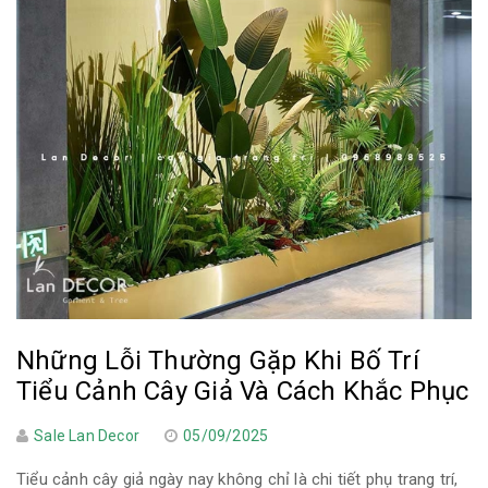
TƯỜNG CÂY GIẢ
KHĂN TRẢI BÀN
TƯ VẤN
LIÊN HỆ
Những Lỗi Thường Gặp Khi Bố Trí
Tiểu Cảnh Cây Giả Và Cách Khắc Phục
Sale Lan Decor
05/09/2025
Tiểu cảnh cây giả ngày nay không chỉ là chi tiết phụ trang trí,