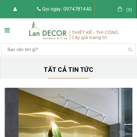
Gọi ngay: 0974781440
(
0
)
TRANG CHỦ
VỀ LAN DECOR
TẤT CẢ TIN TỨC
CÂY GIẢ TRANG TRÍ
TIỂU CẢNH CÂY GIẢ