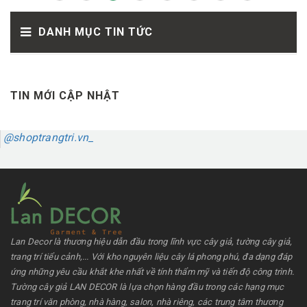
DANH MỤC TIN TỨC
TIN MỚI CẬP NHẬT
@shoptrangtri.vn_
Lan Decor là thương hiệu dẫn đầu trong lĩnh vực cây giả, tường cây giả,
trang trí tiểu cảnh,... Với kho nguyên liệu cây lá phong phú, đa dạng đáp
ứng những yêu cầu khắt khe nhất về tính thẩm mỹ và tiến độ công trình.
Tường cây giả LAN DECOR là lựa chọn hàng đầu trong các hạng mục
trang trí văn phòng, nhà hàng, salon, nhà riêng, các trung tâm thương