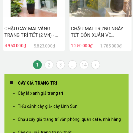
CHẬU CÂY MAI VÀNG
CHẬU MAI TRƯNG NGÀY
TRANG TRÍ TẾT (2M4) -
TẾT ĐÓN XUÂN VỀ
CC801
(80CM)- CC792
4.950.000₫
1.250.000₫
5.823.000₫
1.785.000₫
1
2
3
...
14
CÂY GIẢ TRANG TRÍ
Cây lá xanh giả trang trí
Tiểu cảnh cây giả- cây Linh Sơn
Chậu cây giả trang trí văn phòng, quán cafe, nhà hàng
Cây oliu giả trang trí nội thất