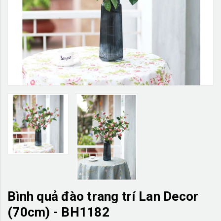
TƯỜNG CÂY GIẢ
KHĂN TRẢI BÀN
TƯ VẤN
LIÊN HỆ
Bình quả đào trang trí Lan Decor
(70cm) - BH1182