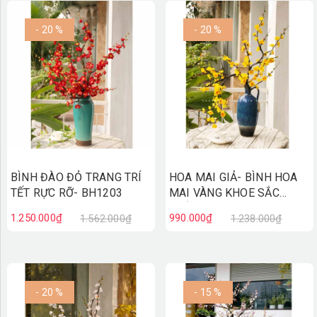
- 20 %
- 20 %
BÌNH ĐÀO ĐỎ TRANG TRÍ
HOA MAI GIẢ- BÌNH HOA
TẾT RỰC RỠ- BH1203
MAI VÀNG KHOE SẮC
THẮM- BH1202
1.250.000₫
990.000₫
1.562.000₫
1.238.000₫
- 20 %
- 15 %