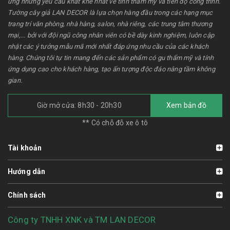
ứng những yêu cầu khắt khe nhất về tính thẩm mỹ và tiến độ công trình.
Tường cây giả LAN DECOR là lựa chọn hàng đầu trong các hạng mục
trang trí văn phòng, nhà hàng, salon, nhà riêng, các trung tâm thương
mại,... bởi với đội ngũ công nhân viên có bề dày kinh nghiệm, luôn cập
nhật các ý tưởng mẫu mã mới nhất đáp ứng nhu cầu của các khách
hàng. Chúng tôi tự tin mang đến các sản phẩm có gu thẩm mỹ và tính
ứng dụng cao cho khách hàng, tạo ấn tượng độc đáo nâng tầm không
gian.
Giờ mở cửa: 8h30 - 20h30
Xem bản đồ
** Có chỗ đỗ xe ô tô
Tài khoản
Hướng dẫn
Chính sách
Công ty TNHH XNK và TM LAN DECOR