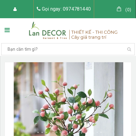
Gọi ngay: 0974781440
(
0
)
TRANG CHỦ
VỀ LAN DECOR
CÂY GIẢ TRANG TRÍ
TIỂU CẢNH CÂY GIẢ