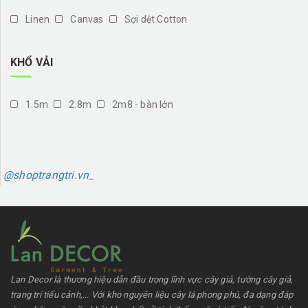
Linen
Canvas
Sợi dệt Cotton
KHỔ VẢI
1.5m
2.8m
2m8 - bàn lớn
@shoptrangtri.vn_
Lan Decor là thương hiệu dẫn đầu trong lĩnh vực cây giả, tường cây giả,
trang trí tiểu cảnh,... Với kho nguyên liệu cây lá phong phú, đa dạng đáp