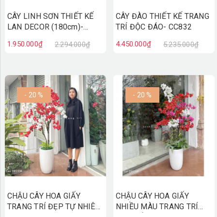
CÂY LINH SƠN THIẾT KẾ
CÂY ĐÀO THIẾT KẾ TRANG
LAN DECOR (180cm)-
TRÍ ĐỘC ĐÁO- CC832
CC836
1.950.000₫
4.450.000₫
2.294.000₫
5.235.000₫
- 20 %
- 20 %
CHẬU CÂY HOA GIẤY
CHẬU CÂY HOA GIẤY
TRANG TRÍ ĐẸP TỰ NHIÊN
NHIỀU MÀU TRANG TRÍ