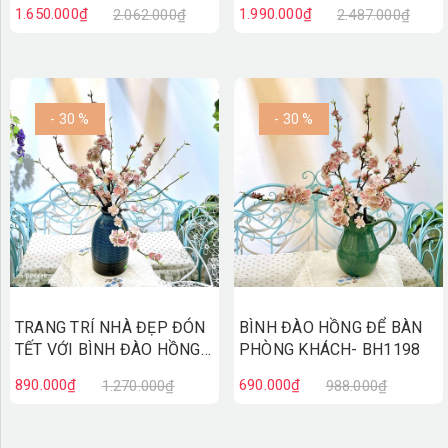
(160cm) - CC815
ĐẸP NỔI BẬT (160CM)-
1.650.000₫
1.990.000₫
2.062.000₫
2.487.000₫
CC814
- 30 %
- 30 %
TRANG TRÍ NHÀ ĐẸP ĐÓN
BÌNH ĐÀO HỒNG ĐỂ BÀN
TẾT VỚI BÌNH ĐÀO HỒNG-
PHÒNG KHÁCH- BH1198
BH1205
890.000₫
690.000₫
1.270.000₫
988.000₫