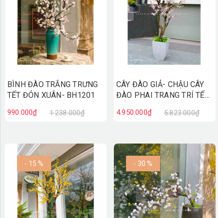
BÌNH ĐÀO TRẮNG TRƯNG
CÂY ĐÀO GIẢ- CHẬU CÂY
TẾT ĐÓN XUÂN- BH1201
ĐÀO PHAI TRANG TRÍ TẾT
ĐÓN XUÂN (2M2) - CC802
990.000₫
4.950.000₫
1.238.000₫
5.823.000₫
- 15 %
- 30 %