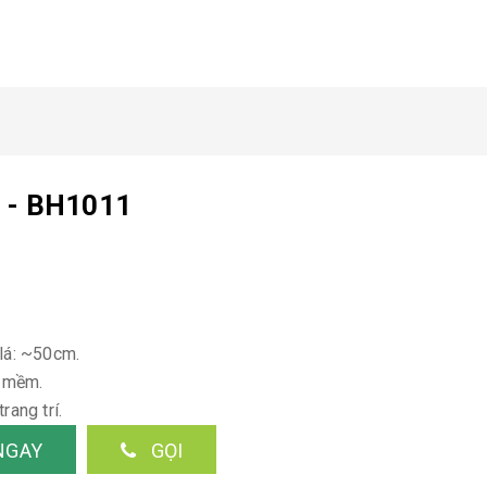
m - BH1011
 lá: ~50cm.
a mềm.
rang trí.
NGAY
GỌI