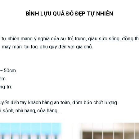
BÌNH LỰU QUẢ ĐỎ ĐẸP TỰ NHIÊN
h tự nhiên mang ý nghĩa của sự trẻ trung, giàu sức sống, đồng t
 may mắn, tài lộc, phú quý đến với gia chủ.
: ~50cm.
mềm.
g trí.
huyển đến tay khách hàng an toàn, đảm bảo chất lượng.
 sảnh, nhà hàng, cửa hàng...