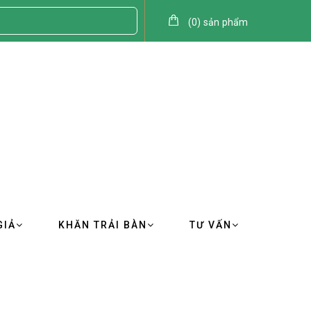
(
0
)
sản phẩm
GIẢ
KHĂN TRẢI BÀN
TƯ VẤN