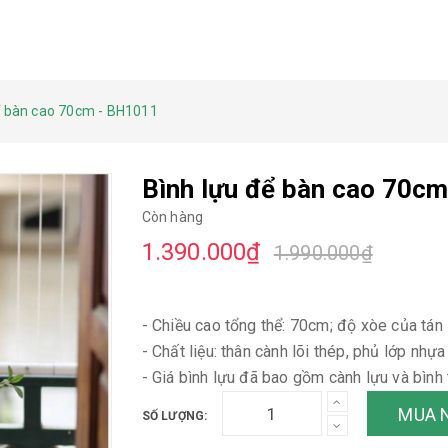
ể bàn cao 70cm - BH1011
Bình lựu để bàn cao 70c
Còn hàng
1.390.000₫
1.990.000₫
- Chiều cao tổng thể: 70cm; độ xòe của tán
- Chất liệu: thân cành lõi thép, phủ lớp nhự
- Giá bình lựu đã bao gồm cành lựu và bình t
MUA 
SỐ LƯỢNG: