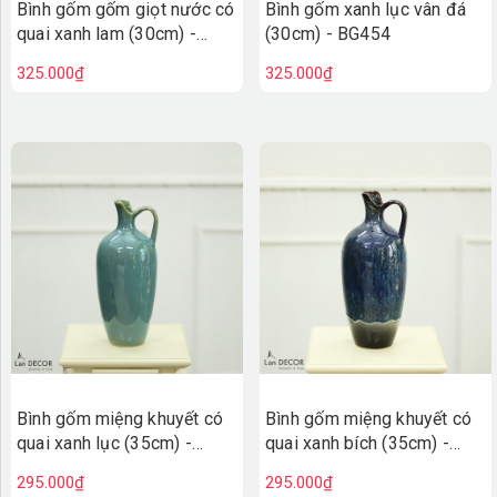
Bình gốm gốm giọt nước có
Bình gốm xanh lục vân đá
quai xanh lam (30cm) -
(30cm) - BG454
BG461
325.000₫
325.000₫
Bình gốm miệng khuyết có
Bình gốm miệng khuyết có
quai xanh lục (35cm) -
quai xanh bích (35cm) -
BG453
BG452
295.000₫
295.000₫