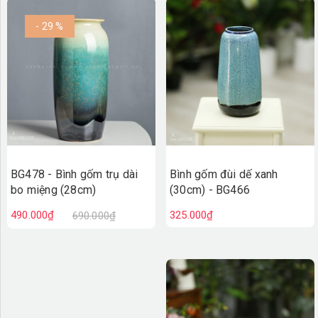
- 29 %
BG478 - Bình gốm trụ dài
Bình gốm đùi dế xanh
bo miệng (28cm)
(30cm) - BG466
490.000₫
325.000₫
690.000₫