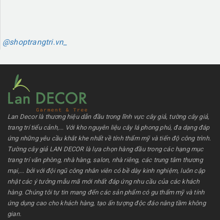
@shoptrangtri.vn_
Lan Decor là thương hiệu dẫn đầu trong lĩnh vực cây giả, tường cây giả,
trang trí tiểu cảnh,... Với kho nguyên liệu cây lá phong phú, đa dạng đáp
ứng những yêu cầu khắt khe nhất về tính thẩm mỹ và tiến độ công trình.
Tường cây giả LAN DECOR là lựa chọn hàng đầu trong các hạng mục
trang trí văn phòng, nhà hàng, salon, nhà riêng, các trung tâm thương
mại,... bởi với đội ngũ công nhân viên có bề dày kinh nghiệm, luôn cập
nhật các ý tưởng mẫu mã mới nhất đáp ứng nhu cầu của các khách
hàng. Chúng tôi tự tin mang đến các sản phẩm có gu thẩm mỹ và tính
ứng dụng cao cho khách hàng, tạo ấn tượng độc đáo nâng tầm không
gian.