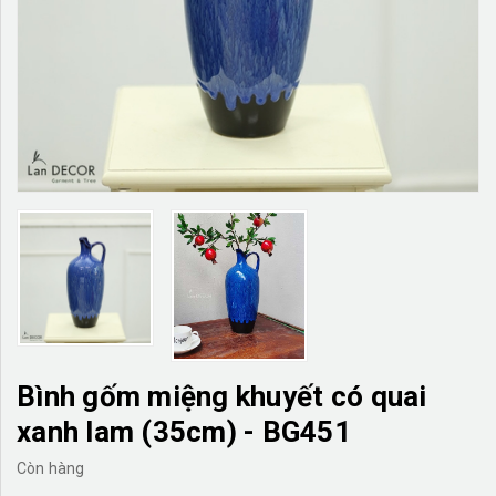
TƯỜNG CÂY GIẢ
KHĂN TRẢI BÀN
TƯ VẤN
LIÊN HỆ
Bình gốm miệng khuyết có quai
xanh lam (35cm) - BG451
Còn hàng