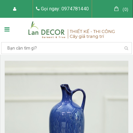
Gọi ngay: 0974781440
(
0
)
TRANG CHỦ
VỀ LAN DECOR
CÂY GIẢ TRANG TRÍ
TIỂU CẢNH CÂY GIẢ