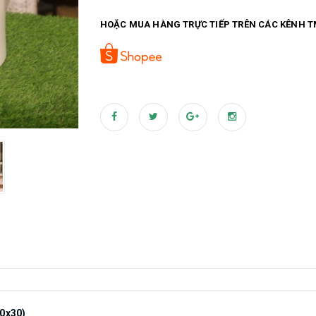
sỉ vui lòng liên hệ: Lan Decor - Tổng kho sỉ lẻ cây
HOẶC MUA HÀNG TRỰC TIẾP TRÊN CÁC KÊNH T
ngõ 61 phố Phạm Tuấn Tài (ngõ 445 Hoàng Quốc 
215 (bán sỉ) FB: https://www.facebook.com/l
#chautrangsu #chausutrongcay #chautrongc
#caygia #caycoi #cayxanh #caycoigia Chậu sứ trụ tròn trắng trồng cây Cửa hàng
trưng bày sản phẩm cây trang trí Lan Decor
30x30)