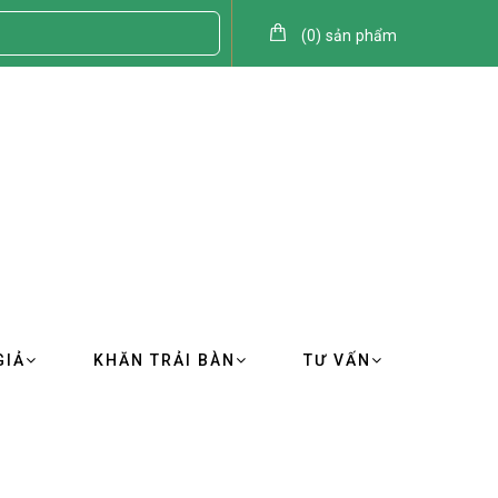
(
0
)
sản phẩm
GIẢ
KHĂN TRẢI BÀN
TƯ VẤN