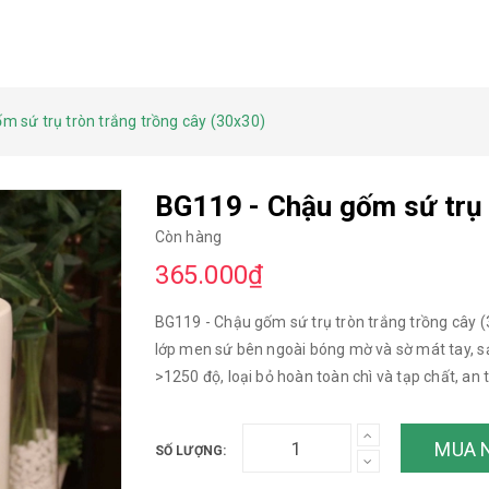
m sứ trụ tròn trắng trồng cây (30x30)
BG119 - Chậu gốm sứ trụ 
Còn hàng
365.000₫
BG119 - Chậu gốm sứ trụ tròn trắng trồng cây
lớp men sứ bên ngoài bóng mờ và sờ mát tay, sả
>1250 độ, loại bỏ hoàn toàn chì và tạp chất, an 
thương, không kém phần tinh tế, rất thích hợp 
rồng, trang trí bàn làm việc, bàn học, trồng cây 
MUA 
SỐ LƯỢNG:
tiểu cảnh... Kích thước: - Đường kính miệng, 
sản phẩm được shop chụp thật 100% --------------