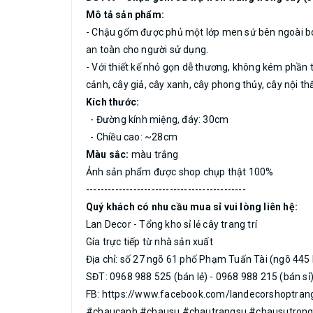
Mô tả sản phẩm:
- Chậu gốm được phủ một lớp men sứ bên ngoài bóng
an toàn cho người sử dụng.
- Với thiết kế nhỏ gọn dễ thương, không kém phần ti
cảnh, cây giả, cây xanh, cây phong thủy, cây nội thất
Kích thước:
- Đường kính miệng, đáy: 30cm
- Chiều cao: ~28cm
Màu sắc:
màu trắng
Ảnh sản phẩm được shop chụp thật 100%
--------------------------------------------
Quý khách có nhu cầu mua sỉ vui lòng liên hệ:
Lan Decor - Tổng kho sỉ lẻ cây trang trí
Gía trực tiếp từ nhà sản xuất
Địa chỉ: số 27 ngõ 61 phố Phạm Tuấn Tài (ngõ 445 
SĐT: 0968 988 525 (bán lẻ) - 0968 988 215 (bán sỉ
FB: https://www.facebook.com/landecorshoptrang
#chaucanh #chausu #chautrangsu #chausutrong