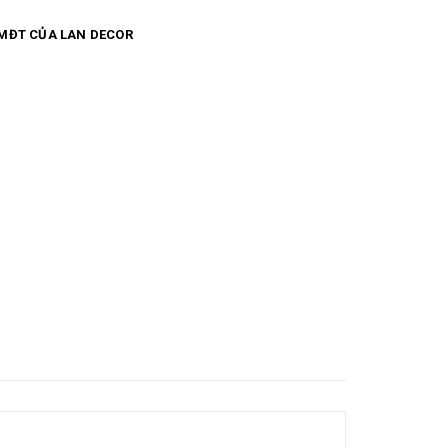
 trang trí Gía trực tiếp từ nhà sản xuất Địa chỉ: số 27
MĐT CỦA LAN DECOR
Việt), Hà Nội SĐT: 0968 988 525 (bán lẻ) - 0968 988
andecorshoptrangtrivn/ #chaucanh #chausu
ay #binhgom #binhgomsu #chaucay #caycanh