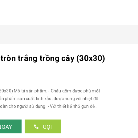
tròn trắng trồng cây (30x30)
 (30x30) Mô tả sản phẩm: - Chậu gốm được phủ một
n phẩm sản xuất tinh xảo, được nung với nhiệt độ
toàn cho người sử dụng. - Với thiết kế nhỏ gọn dễ
để trồng các cây cảnh văn phòng, cây để bàn, xương
cảnh, cây giả, cây xanh, cây phong thủy, cây nội thất,
NGAY
GỌI
đáy: 30cm - Chiều cao: ~28cm Màu sắc: màu trắng Ảnh
------------------------------ Quý khách có nhu cầu mua