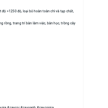
độ >1250 độ, loại bỏ hoàn toàn chì và tạp chất,
g rồng, trang trí bàn làm việc, bàn học, trồng cây
ia #caycoi #cayxanh #caycoigia