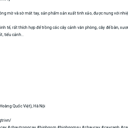
 mờ và sờ mát tay, sản phẩm sản xuất tinh xảo, được nung với nhiệt 
nh tế, rất thích hợp để trồng các cây cảnh văn phòng, cây để bàn, xươn
, tiểu cảnh...
Hoàng Quốc Việt), Hà Nội
)
trivn/
cay #chautrongcay #binhgom #binhgomsu #chaucay #caycanh #cayg