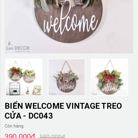
TƯỜNG CÂY GIẢ
KHĂN TRẢI BÀN
TƯ VẤN
LIÊN HỆ
BIỂN WELCOME VINTAGE TREO
CỬA - DC043
Còn hàng
390.000₫
590.000₫