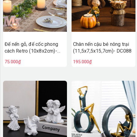
Đế nến gỗ, đế cốc phong
Chân nến cậu bé nông trại
cách Retro (10x8x2cm)-
(11,5x7,5x15,7cm)- DC088
DC089
75.000₫
195.000₫