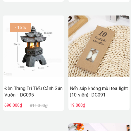
- 15 %
Đèn Trang Trí Tiểu Cảnh Sân
Nến sáp không mùi tea light
Vườn - DC095
(10 viên)- DC091
690.000₫
19.000₫
811.000₫