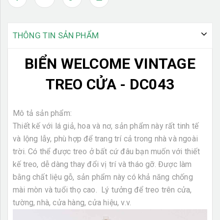
THÔNG TIN SẢN PHẨM
BIỂN WELCOME VINTAGE
TREO CỬA - DC043
Mô tả sản phẩm:
Thiết kế với lá giả, hoa và nơ, sản phẩm này rất tinh tế
và lộng lẫy, phù hợp để trang trí cả trong nhà và ngoài
trời. Có thể được treo ở bất cứ đâu bạn muốn với thiết
kế treo, dễ dàng thay đổi vị trí và tháo gỡ. Được làm
bằng chất liệu gỗ, sản phẩm này có khả năng chống
mài mòn và tuổi thọ cao. Lý tưởng để treo trên cửa,
tường, nhà, cửa hàng, cửa hiệu, v.v.