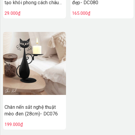
tạo khói phong cách châu
đẹp- DC080
Âu - DC081
29.000₫
165.000₫
Chân nến sắt nghệ thuật
mèo đen (28cm)- DC076
199.000₫