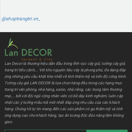
@shoptrangtri.vn_
Lan Decor là thương hiệu dẫn đầu trong lĩnh vực cây giả, tường cây giả,
trang trí tiểu cảnh,... Với kho nguyên liệu cây lá phong phú, đa dạng đáp
ứng những yêu cầu khắt khe nhất về tính thẩm mỹ và tiến độ công trình.
Tường cây giả LAN DECOR là lựa chọn hàng đầu trong các hạng mục
trang trí văn phòng, nhà hàng, salon, nhà riêng, các trung tâm thương
mại,... bởi với đội ngũ công nhân viên có bề dày kinh nghiệm, luôn cập
nhật các ý tưởng mẫu mã mới nhất đáp ứng nhu cầu của các khách
hàng. Chúng tôi tự tin mang đến các sản phẩm có gu thẩm mỹ và tính
ứng dụng cao cho khách hàng, tạo ấn tượng độc đáo nâng tầm không
gian.