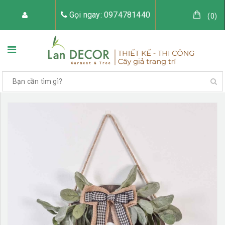
Gọi ngay: 0974781440
(
0
)
TRANG CHỦ
VỀ LAN DECOR
CÂY GIẢ TRANG TRÍ
TIỂU CẢNH CÂY GIẢ