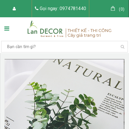
Gọi ngay: 0974781440
(
0
)
TRANG CHỦ
VỀ LAN DECOR
CÂY GIẢ TRANG TRÍ
TIỂU CẢNH CÂY GIẢ