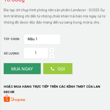
Bìa tạp chí chụp hình phông nền sản phẩm Landecor - DC025 Sự
tinh tế không chỉ đến từ những chiếc khăn trải bàn mà ngay cả từ
những đồ decor độc đáo mang đến sự sang trọng, mới lạ cho
không gian ngôi nhà của bạn. -Chất liệu : Giấy - Kích thước:
15x20cm ———————— LAN DECOR - [KHĂN TRẢI BÀN THIẾT
TÙY CHỌN:
KẾ] ➡️ Inbox Shop khi bạn cần hỗ trợ tư vấn sản phẩm nhé
☎️ 0971944931 (imess/zalo) 8h30-21h) ➡️ số 52 đường 23,
thành phố Giao Lư, Bắc Từ Liêm, Hà Nội
SỐ LƯỢNG:
MUA NGAY
GỌI
HOẶC MUA HÀNG TRỰC TIẾP TRÊN CÁC KÊNH TMĐT CỦA LAN
DECOR