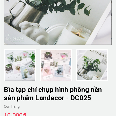
TƯỜNG CÂY GIẢ
KHĂN TRẢI BÀN
TƯ VẤN
LIÊN HỆ
Bìa tạp chí chụp hình phông nền
sản phẩm Landecor - DC025
Còn hàng
10.000₫