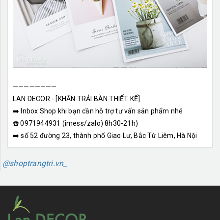
————————
LAN DECOR - [KHĂN TRẢI BÀN THIẾT KẾ]
➡️ Inbox Shop khi bạn cần hỗ trợ tư vấn sản phẩm nhé
☎️ 0971944931 (imess/zalo) 8h30-21h)
➡️ số 52 đường 23, thành phố Giao Lư, Bắc Từ Liêm, Hà Nội
@shoptrangtri.vn_