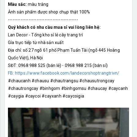
Màu sắc:
màu trắng
Ảnh sản phẩm được shop chụp thật 100%
--------------------------------------------
Quý khách có nhu cầu mua sỉ vui lòng liên hệ:
Lan Decor - Tổng kho sỉ lẻ cây trang trí
Gía trực tiếp từ nhà sản xuất
Địa chỉ: số 27 ngõ 61 phố Phạm Tuấn Tài (ngõ 445 Hoàng
Quốc Việt), Hà Nội
SĐT: 0968 988 525 (bán lẻ) - 0968 988 215 (bán sỉ)
FB: https://www.facebook.com/landecorshoptrangtrivn/
#chaucanh #chausu #chautrangsu #chausutrongcay
#chautrongcay #binhgom #binhgomsu #chaucay #caycanh
#caygia #caycoi #cayxanh #caycoigia