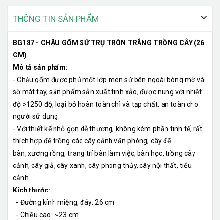
#chautrongcay #binhgom #binhgomsu #chaucay #caycanh
THÔNG TIN SẢN PHẨM
#caygia #caycoi #cayxanh #caycoigia Chậu gốm trắng sứ
trồng cây Chậu gốm trắng kết hợp với nhiều loại cây, hoa
BG187 - CHẬU GỐM SỨ TRỤ TRÒN TRẮNG TRỒNG CÂY (26
Chậu gốm sứ với nhiều kích thước, màu sắc Cửa hàng
CM)
trưng bày sản phẩm cây trang trí Lan Decor
Mô tả sản phẩm:
- Chậu gốm được phủ một lớp men sứ bên ngoài bóng mờ và
sờ mát tay, sản phẩm sản xuất tinh xảo, được nung với nhiệt
độ >1250 độ, loại bỏ hoàn toàn chì và tạp chất, an toàn cho
người sử dụng.
- Với thiết kế nhỏ gọn dễ thương, không kém phần tinh tế, rất
thích hợp để trồng các cây cảnh văn phòng, cây để
bàn, xương rồng, trang trí bàn làm việc, bàn học, trồng cây
cảnh, cây giả, cây xanh, cây phong thủy, cây nội thất, tiểu
cảnh...
Kích thước:
- Đường kính miệng, đáy: 26 cm
- Chiều cao: ~23 cm