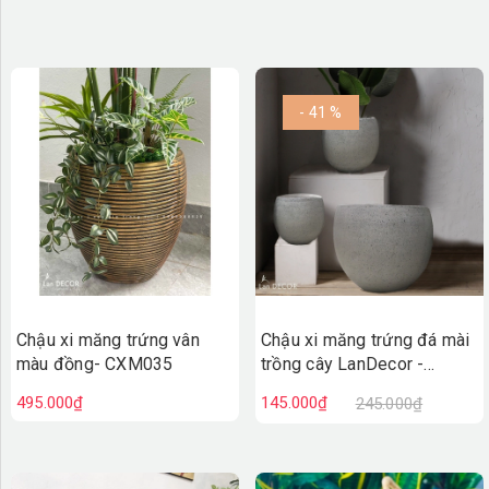
- 41 %
Chậu xi măng trứng vân
Chậu xi măng trứng đá mài
màu đồng- CXM035
trồng cây LanDecor -
CXM032
495.000₫
145.000₫
245.000₫