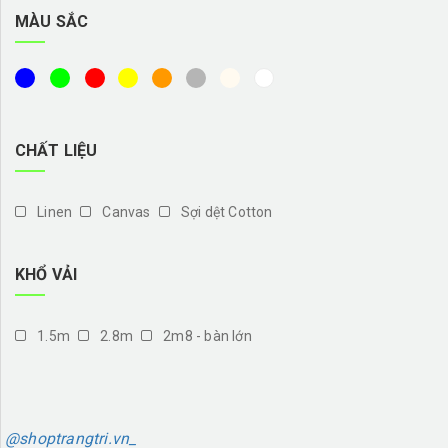
MÀU SẮC
CHẤT LIỆU
Linen
Canvas
Sợi dệt Cotton
KHỔ VẢI
1.5m
2.8m
2m8 - bàn lớn
@shoptrangtri.vn_