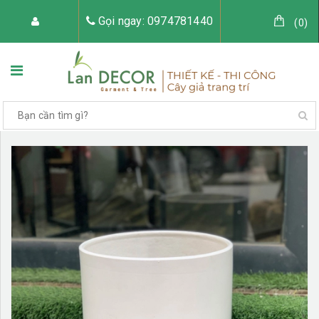
Gọi ngay: 0974781440
(
0
)
TRANG CHỦ
VỀ LAN DECOR
CÂY GIẢ TRANG TRÍ
TIỂU CẢNH CÂY GIẢ