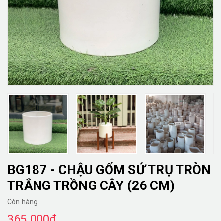
TƯỜNG CÂY GIẢ
KHĂN TRẢI BÀN
TƯ VẤN
LIÊN HỆ
BG187 - CHẬU GỐM SỨ TRỤ TRÒN
TRẮNG TRỒNG CÂY (26 CM)
Còn hàng
365.000₫