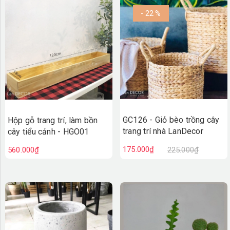
- 22 %
GC126 - Giỏ bèo trồng cây
Hộp gỗ trang trí, làm bồn
trang trí nhà LanDecor
cây tiểu cảnh - HGO01
175.000₫
560.000₫
225.000₫