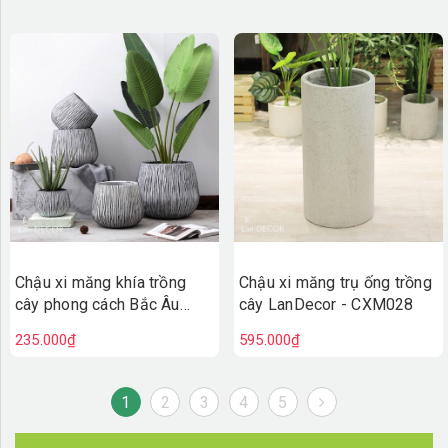
Chậu xi măng khía trồng
Chậu xi măng trụ ống trồng
cây phong cách Bắc Âu
cây LanDecor - CXM028
LanDecor - CXM029
235.000₫
595.000₫
1
2
3
4
5