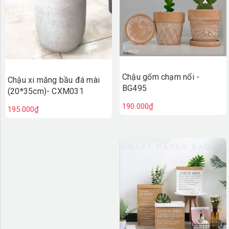
Chậu gốm chạm nổi -
Chậu xi măng bầu đá mài
BG495
(20*35cm)- CXM031
190.000₫
195.000₫