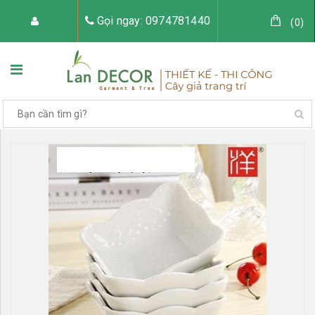
Gọi ngay: 0974781440
(
0
)
TRANG CHỦ
VỀ LAN DECOR
CÂY GIẢ TRANG TRÍ
TIỂU CẢNH CÂY GIẢ