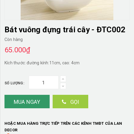
TƯỜNG CÂY GIẢ
KHĂN TRẢI BÀN
Bát vuông đựng trái cây - ĐTC002
Còn hàng
65.000₫
TƯ VẤN
LIÊN HỆ
Kích thước: đường kính:11cm, cao: 4cm
SỐ LƯỢNG:
MUA NGAY
GỌI
HOẶC MUA HÀNG TRỰC TIẾP TRÊN CÁC KÊNH TMĐT CỦA LAN
DECOR